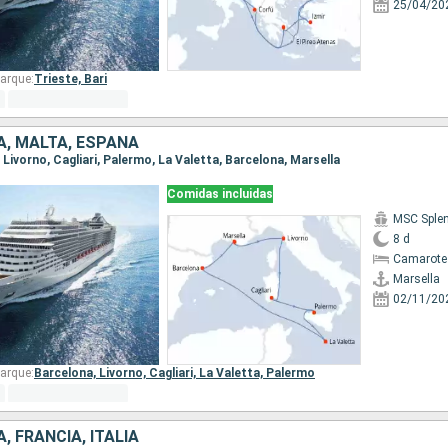
25/04/20
arque:
Trieste,
Bari
IA, MALTA, ESPAÑA
a, Livorno, Cagliari, Palermo, La Valetta, Barcelona, Marsella
Comidas incluidas
MSC Sple
8 d
Camarote
Marsella
02/11/20
arque:
Barcelona,
Livorno,
Cagliari,
La Valetta,
Palermo
, FRANCIA, ITALIA