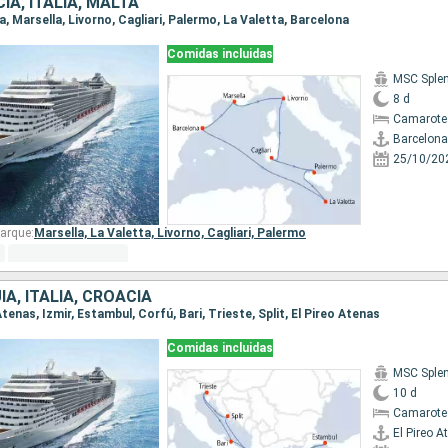
IA, ITALIA, MALTA
na, Marsella, Livorno, Cagliari, Palermo, La Valetta, Barcelona
Comidas incluidas
MSC Sple
8 d
Camarote
Barcelona
25/10/20
arque:
Marsella,
La Valetta,
Livorno,
Cagliari,
Palermo
ÍA, ITALIA, CROACIA
 Atenas, Izmir, Estambul, Corfú, Bari, Trieste, Split, El Pireo Atenas
Comidas incluidas
MSC Sple
10 d
Camarote
El Pireo A