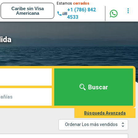
Estamos
cerrados
Caribe sin Visa
+1 (786) 842
Americana
4533
ida
Buscar
añías
Búsqueda Avanzada
Ordenar Los más vendidos