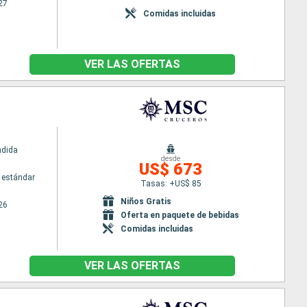
27
Comidas incluidas
VER LAS OFERTAS
ndida
desde
US$ 673
 estándar
Tasas: +US$ 85
Niños Gratis
26
Oferta en paquete de bebidas
Comidas incluidas
VER LAS OFERTAS