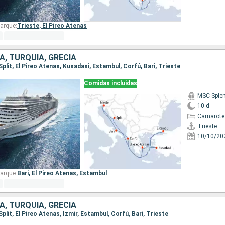
arque:
Trieste,
El Pireo Atenas
IA, TURQUÍA, GRECIA
 Split, El Pireo Atenas, Kusadasi, Estambul, Corfú, Bari, Trieste
Comidas incluidas
MSC Sple
10 d
Camarote
Trieste
10/10/20
arque:
Bari,
El Pireo Atenas,
Estambul
IA, TURQUÍA, GRECIA
 Split, El Pireo Atenas, Izmir, Estambul, Corfú, Bari, Trieste