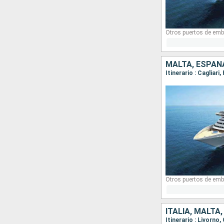
Otros puertos de emb
MALTA, ESPAÑA
Itinerario : Cagliari
Otros puertos de emb
ITALIA, MALTA
Itinerario : Livorno,