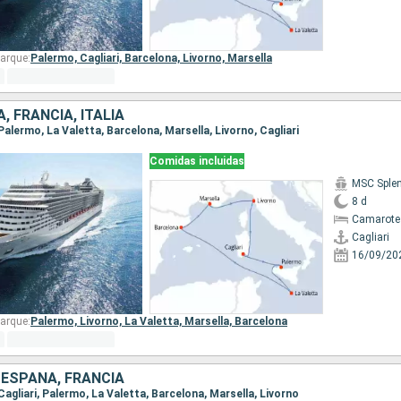
arque:
Palermo,
Cagliari,
Barcelona,
Livorno,
Marsella
, FRANCIA, ITALIA
, Palermo, La Valetta, Barcelona, Marsella, Livorno, Cagliari
Comidas incluidas
MSC Sple
8 d
Camarote
Cagliari
16/09/20
arque:
Palermo,
Livorno,
La Valetta,
Marsella,
Barcelona
, ESPAÑA, FRANCIA
 Cagliari, Palermo, La Valetta, Barcelona, Marsella, Livorno