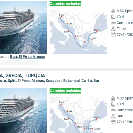
Comidas incluidas
MSC Sple
10 d
Camarote
Trieste
22/04/20
arque:
Bari,
El Pireo Atenas
IA, GRECIA, TURQUÍA
ieste, Split, El Pireo Atenas, Kusadasi, Estambul, Corfú, Bari
Comidas incluidas
MSC Sple
10 d
Camarote
Bari
27/10/20