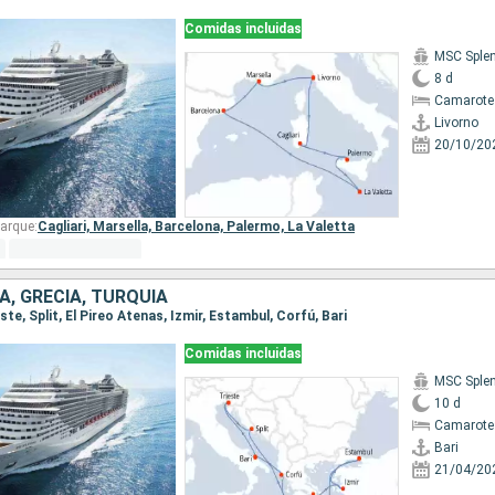
Comidas incluidas
MSC Sple
8 d
Camarote
Livorno
20/10/20
arque:
Cagliari,
Marsella,
Barcelona,
Palermo,
La Valetta
IA, GRECIA, TURQUÍA
ieste, Split, El Pireo Atenas, Izmir, Estambul, Corfú, Bari
Comidas incluidas
MSC Sple
10 d
Camarote
Bari
21/04/20