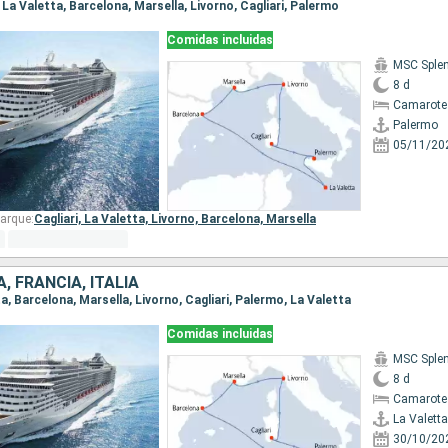
, La Valetta, Barcelona, Marsella, Livorno, Cagliari, Palermo
Comidas incluidas
MSC Sple
8 d
Camarote
Palermo
05/11/20
arque:
Cagliari,
La Valetta,
Livorno,
Barcelona,
Marsella
, FRANCIA, ITALIA
ta, Barcelona, Marsella, Livorno, Cagliari, Palermo, La Valetta
Comidas incluidas
MSC Sple
8 d
Camarote
La Valetta
30/10/20