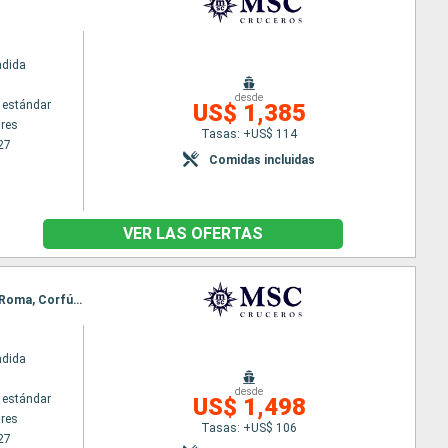
ndida
desde
 estándar
US$ 1,385
res
Tasas: +US$ 114
27
Comidas incluidas
VER LAS OFERTAS
Itinerario : Buenos Aires, Rio de Janeiro, Maceió, Las Palmas, Tarragona, Ajaccio, Civitavecchia - Roma, Corfú, Bari, Trieste
ndida
desde
 estándar
US$ 1,498
res
Tasas: +US$ 106
27