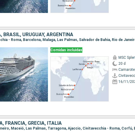
A, BRASIL, URUGUAY, ARGENTINA
Comidas incluidas
MSC Sple
20 d
Camarote
Civitavec
16/11/20
, FRANCIA, GRECIA, ITALIA
Janeiro, Maceió, Las Palmas, Tarragona, Ajaccio, Civitavecchia - Roma, Corfú, 