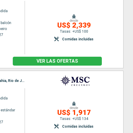
ndida
desde
 balcón
US$ 2,339
neiro
Tasas: +US$ 100
27
Comidas incluidas
VER LAS OFERTAS
Itinerario : Nápoles, Genova, Civitavecchia - Roma, Barcelona, Malaga, Las Palmas, Salvador de Bahia, Rio de Janeiro, Montevideo, Buenos Aires
ndida
desde
 estándar
US$ 1,917
Tasas: +US$ 134
27
Comidas incluidas