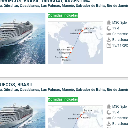
RRUECOS, BRASIL, URUGUAY, ARGENTINA
Comidas incluidas
MSC Sple
19 d
Camarote
Barcelona
15/11/20
UECOS, BRASIL
na, Gibraltar, Casablanca, Las Palmas, Maceió, Salvador de Bahia, Rio de Janei
Comidas incluidas
MSC Sple
15 d
Camarote
Barcelona