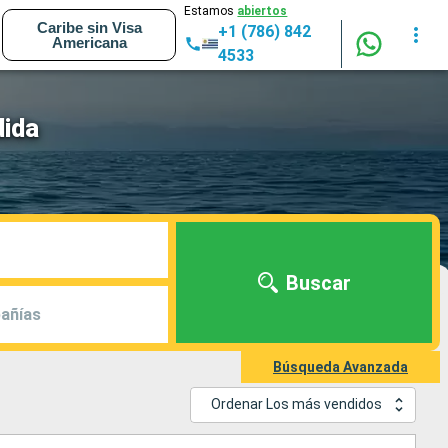
Estamos
abiertos
Caribe sin Visa
+1 (786) 842
Americana
4533
dida
Buscar
añías
Búsqueda Avanzada
Ordenar Los más vendidos