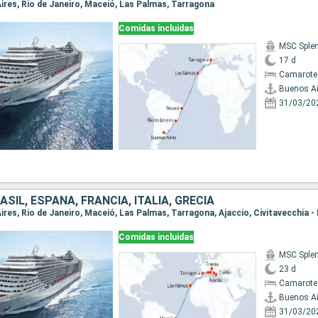
Aires, Rio de Janeiro, Maceió, Las Palmas, Tarragona
Comidas incluidas
MSC Sple
17 d
Camarote
Buenos Ai
31/03/20
ASIL, ESPAÑA, FRANCIA, ITALIA, GRECIA
Comidas incluidas
MSC Sple
23 d
Camarote
Buenos Ai
31/03/20