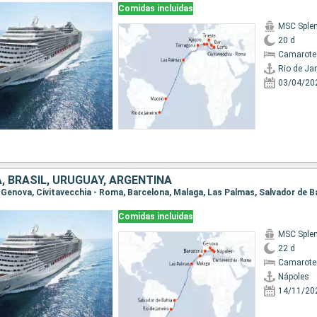
Comidas incluidas
MSC Sple
20 d
Camarote
Rio de Ja
03/04/20
A, BRASIL, URUGUAY, ARGENTINA
Comidas incluidas
MSC Sple
22 d
Camarote
Nápoles
14/11/20