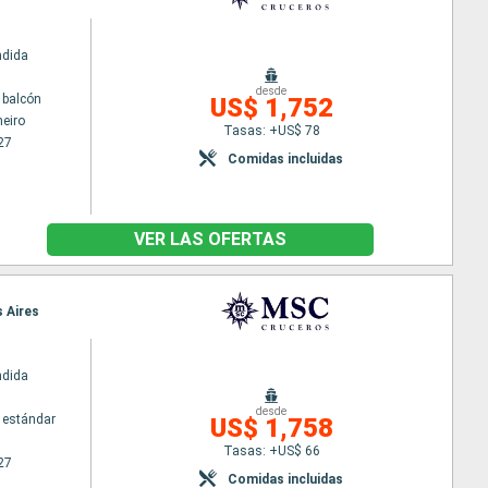
ndida
desde
 balcón
US$ 1,752
neiro
Tasas: +US$ 78
27
Comidas incluidas
VER LAS OFERTAS
s Aires
ndida
desde
 estándar
US$ 1,758
Tasas: +US$ 66
27
Comidas incluidas