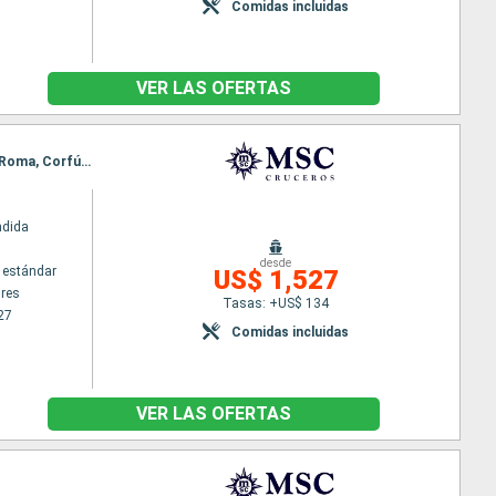
Comidas incluidas
VER LAS OFERTAS
Itinerario : Buenos Aires, Rio de Janeiro, Maceió, Las Palmas, Tarragona, Ajaccio, Civitavecchia - Roma, Corfú, Bari
ndida
desde
 estándar
US$ 1,527
res
Tasas: +US$ 134
27
Comidas incluidas
VER LAS OFERTAS