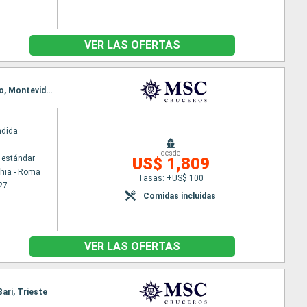
VER LAS OFERTAS
Itinerario : Civitavecchia - Roma, Barcelona, Malaga, Las Palmas, Salvador de Bahia, Rio de Janeiro, Montevideo, Buenos Aires
ndida
desde
 estándar
US$ 1,809
chia - Roma
Tasas: +US$ 100
27
Comidas incluidas
VER LAS OFERTAS
Bari, Trieste