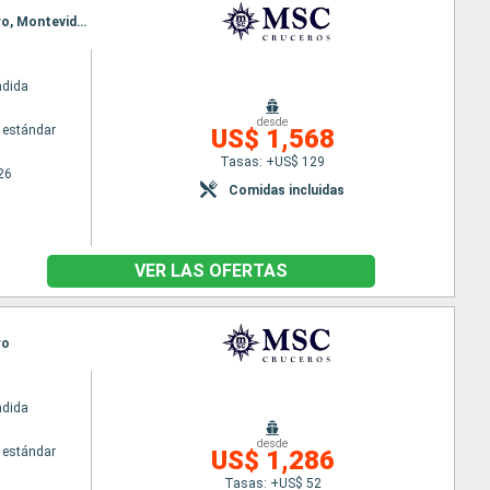
Itinerario : Barcelona, Gibraltar, Casablanca, Las Palmas, Maceió, Salvador de Bahia, Rio de Janeiro, Montevideo, Buenos Aires
ndida
desde
 estándar
US$ 1,568
Tasas: +US$ 129
26
Comidas incluidas
VER LAS OFERTAS
ro
ndida
desde
 estándar
US$ 1,286
Tasas: +US$ 52