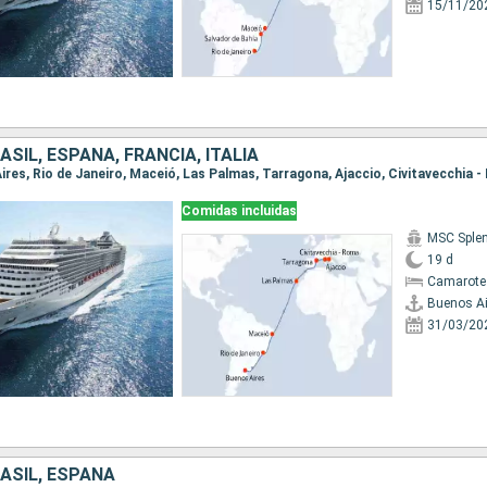
15/11/20
ASIL, ESPAÑA, FRANCIA, ITALIA
Aires, Rio de Janeiro, Maceió, Las Palmas, Tarragona, Ajaccio, Civitavecchia 
Comidas incluidas
MSC Sple
19 d
Camarote
Buenos Ai
31/03/20
ASIL, ESPAÑA