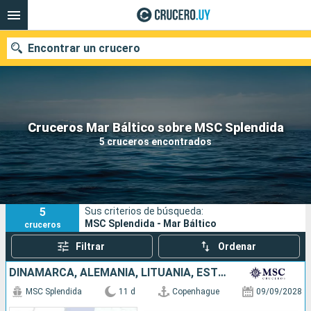
Encontrar un crucero
Nuestros destinos
Cruceros Mar Báltico sobre MSC Splendida
5 cruceros encontrados
Fecha de salida
Puertos
Compañías
5
Sus criterios de búsqueda:
Buscar
MSC Splendida - Mar Báltico
cruceros
Filtrar
Ordenar
DINAMARCA, ALEMANIA, LITUANIA, ESTONIA, FINLANDIA, SUECIA
MSC Splendida
11 d
Copenhague
09/09/2028