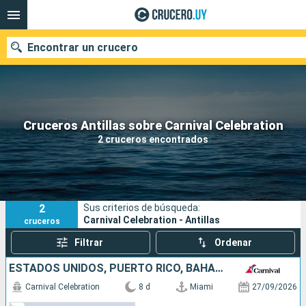
Encontrar un crucero
Nuestros destinos
Cruceros Antillas sobre Carnival Celebration
2 cruceros encontrados
Fecha de salida
Puertos
Compañías
2
Sus criterios de búsqueda:
Buscar
Carnival Celebration - Antillas
cruceros
Filtrar
Ordenar
ESTADOS UNIDOS, PUERTO RICO, BAHAMAS
Carnival Celebration
8 d
Miami
27/09/2026