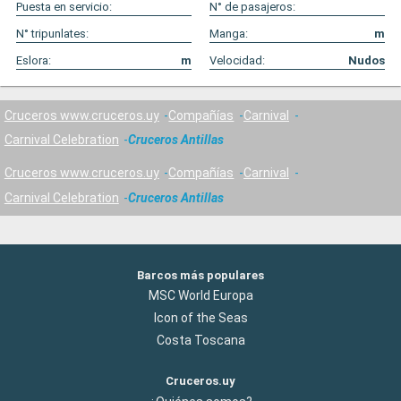
Puesta en servicio:
N° de pasajeros:
N° tripunlates:
Manga:
m
Eslora:
m
Velocidad:
Nudos
Cruceros www.cruceros.uy
Compañías
Carnival
Carnival Celebration
Cruceros Antillas
Cruceros www.cruceros.uy
Compañías
Carnival
Carnival Celebration
Cruceros Antillas
Barcos más populares
MSC World Europa
Icon of the Seas
Costa Toscana
Cruceros.uy