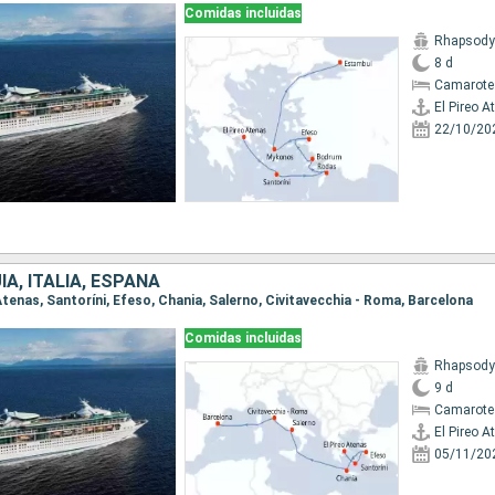
Comidas incluidas
Rhapsody 
8 d
Camarote
El Pireo A
22/10/20
ÍA, ITALIA, ESPAÑA
o Atenas, Santoríni, Efeso, Chania, Salerno, Civitavecchia - Roma, Barcelona
Comidas incluidas
Rhapsody 
9 d
Camarote
El Pireo A
05/11/20