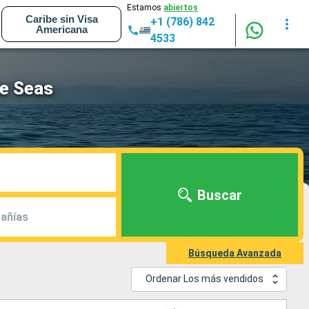
Estamos
abiertos
Caribe sin Visa
+1 (786) 842
Americana
4533
he Seas
Buscar
añías
Búsqueda Avanzada
Ordenar Los más vendidos