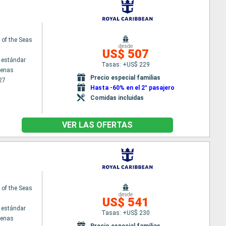
of the Seas
desde
US$ 507
 estándar
Tasas: +US$ 229
tenas
Precio especial familias
27
Hasta -60% en el 2° pasajero
Comidas incluidas
VER LAS OFERTAS
of the Seas
desde
US$ 541
 estándar
Tasas: +US$ 230
tenas
Precio especial familias