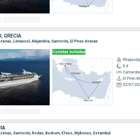
O, GRECIA
 Atenas, Limassol, Alejandria, Santoríni, El Pireo Atenas
Comidas incluidas
Rhapsody 
8 d
Camarote
El Pireo A
02/07/20
ÍA
eo Atenas, Santoríni, Rodas, Bodrum, Efeso, Mykonos, Estambul