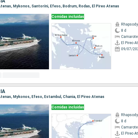
IA
o Atenas, Mykonos, Santoríni, Efeso, Bodrum, Rodas, El Pireo Atenas
Comidas incluidas
Rhapsody 
8 d
Camarote
El Pireo A
09/07/20
IA
o Atenas, Mykonos, Efeso, Estambul, Chania, El Pireo Atenas
Comidas incluidas
Rhapsody 
8 d
Camarote
El Pireo A