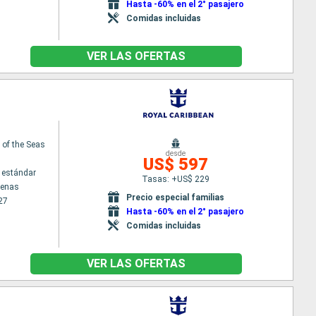
Hasta -60% en el 2° pasajero
Comidas incluidas
VER LAS OFERTAS
of the Seas
desde
US$ 597
 estándar
Tasas: +US$ 229
tenas
Precio especial familias
27
Hasta -60% en el 2° pasajero
Comidas incluidas
VER LAS OFERTAS