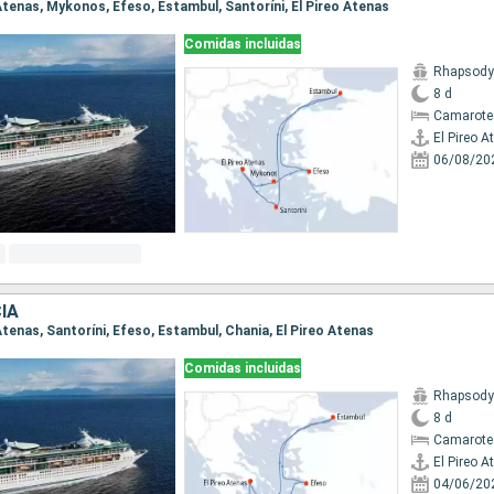
o Atenas, Mykonos, Efeso, Estambul, Santoríni, El Pireo Atenas
Comidas incluidas
Rhapsody 
8 d
Camarote
El Pireo A
06/08/20
IA
o Atenas, Santoríni, Efeso, Estambul, Chania, El Pireo Atenas
Comidas incluidas
Rhapsody 
8 d
Camarote
El Pireo A
04/06/20