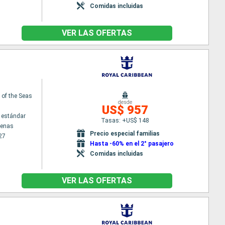
Comidas incluidas
VER LAS OFERTAS
of the Seas
desde
US$ 957
 estándar
Tasas: +US$ 148
tenas
Precio especial familias
27
Hasta -60% en el 2° pasajero
Comidas incluidas
VER LAS OFERTAS