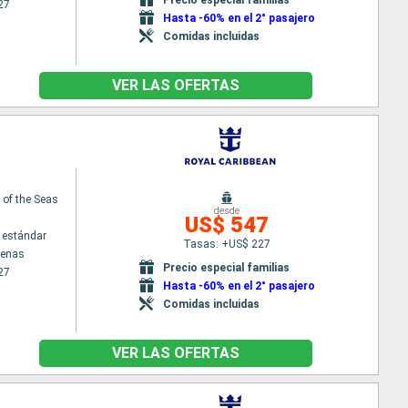
27
Hasta -60% en el 2° pasajero
Comidas incluidas
VER LAS OFERTAS
of the Seas
desde
US$ 547
 estándar
Tasas: +US$ 227
tenas
Precio especial familias
27
Hasta -60% en el 2° pasajero
Comidas incluidas
VER LAS OFERTAS