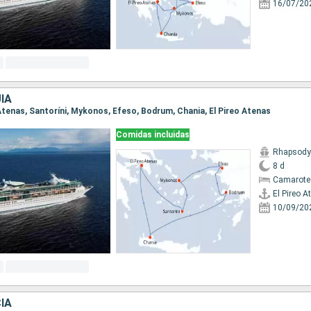
16/07/20
ÍA
o Atenas, Santoríni, Mykonos, Efeso, Bodrum, Chania, El Pireo Atenas
Comidas incluidas
Rhapsody 
8 d
Camarote
El Pireo A
10/09/20
IA