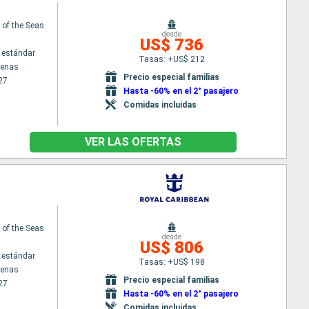
of the Seas
desde
US$ 736
 estándar
Tasas: +US$ 212
tenas
Precio especial familias
27
Hasta -60% en el 2° pasajero
Comidas incluidas
VER LAS OFERTAS
of the Seas
desde
US$ 806
 estándar
Tasas: +US$ 198
tenas
Precio especial familias
27
Hasta -60% en el 2° pasajero
Comidas incluidas