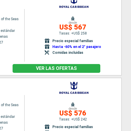
of the Seas
desde
US$ 567
 estándar
Tasas: +US$ 258
tenas
Precio especial familias
27
Hasta -60% en el 2° pasajero
Comidas incluidas
VER LAS OFERTAS
of the Seas
desde
US$ 576
 estándar
Tasas: +US$ 242
tenas
Precio especial familias
27