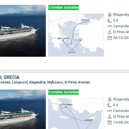
Comidas incluidas
Rhapsody 
8 d
Camarote
El Pireo A
08/10/20
O, GRECIA
o Atenas, Limassol, Alejandria, Mykonos, El Pireo Atenas
Comidas incluidas
Rhapsody 
8 d
Camarote
El Pireo A
13/08/20