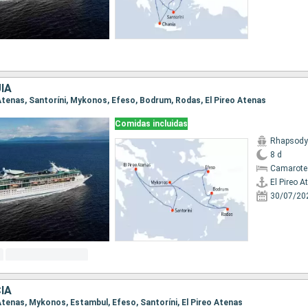
ÍA
o Atenas, Santoríni, Mykonos, Efeso, Bodrum, Rodas, El Pireo Atenas
Comidas incluidas
Rhapsody 
8 d
Camarote
El Pireo A
30/07/20
IA
o Atenas, Mykonos, Estambul, Efeso, Santoríni, El Pireo Atenas