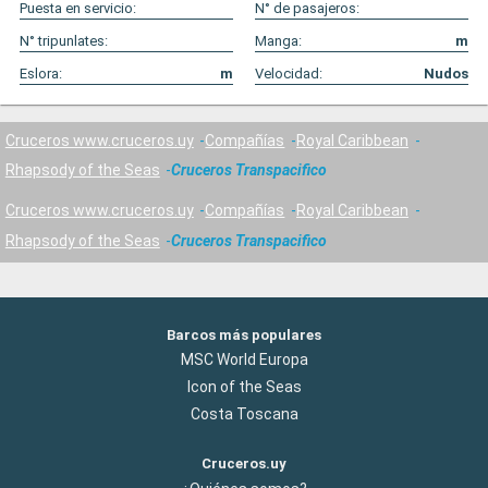
Puesta en servicio:
N° de pasajeros:
N° tripunlates:
Manga:
m
Eslora:
m
Velocidad:
Nudos
Cruceros www.cruceros.uy
Compañías
Royal Caribbean
Rhapsody of the Seas
Cruceros Transpacifico
Cruceros www.cruceros.uy
Compañías
Royal Caribbean
Rhapsody of the Seas
Cruceros Transpacifico
Barcos más populares
MSC World Europa
Icon of the Seas
Costa Toscana
Cruceros.uy