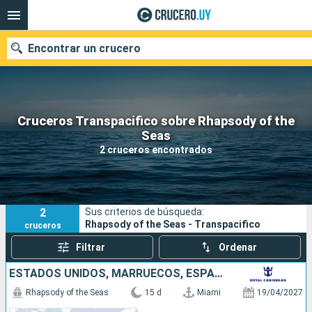
Encontrar un crucero
Cruceros Transpacifico sobre Rhapsody of the
Nuestros destinos
Seas
2 cruceros encontrados
Fecha de salida
Puertos
Compañías
2
Sus criterios de búsqueda:
Buscar
Rhapsody of the Seas - Transpacifico
cruceros
Filtrar
Ordenar
ESTADOS UNIDOS, MARRUECOS, ESPAÑA
Rhapsody of the Seas
15 d
Miami
19/04/2027