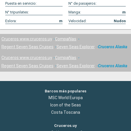
Puesta en servicio:
N° de pasajeros:
N° tripunlates:
Manga:
m
Eslora:
m
Velocidad:
Nudos
Cruceros www.cruceros.uy
Compañías
Regent Seven Seas Cruises
Seven Seas Explorer
Cruceros Alaska
Cruceros www.cruceros.uy
Compañías
Regent Seven Seas Cruises
Seven Seas Explorer
Cruceros Alaska
Barcos más populares
MSC World Europa
Icon of the Seas
Costa Toscana
Cruceros.uy