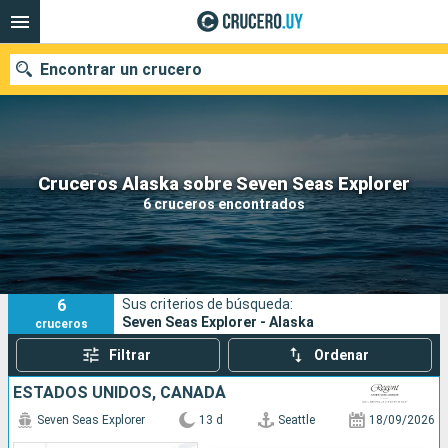
Encontrar un crucero
Nuestros destinos
Cruceros Alaska sobre Seven Seas Explorer
6 cruceros encontrados
Fecha de salida
Puertos
Compañías
6
Sus criterios de búsqueda:
Buscar
Seven Seas Explorer - Alaska
cruceros
Filtrar
Ordenar
ESTADOS UNIDOS, CANADÁ
Seven Seas Explorer
13 d
Seattle
18/09/2026