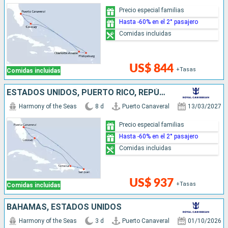
Precio especial familias
Hasta -60% en el 2° pasajero
Comidas incluidas
US$ 844
+Tasas
Comidas incluidas
ESTADOS UNIDOS, PUERTO RICO, REPÚBLICA DOMINICANA, BAHAMAS
Harmony of the Seas
8 d
Puerto Canaveral
13/03/2027
Precio especial familias
Hasta -60% en el 2° pasajero
Comidas incluidas
US$ 937
+Tasas
Comidas incluidas
BAHAMAS, ESTADOS UNIDOS
Harmony of the Seas
3 d
Puerto Canaveral
01/10/2026