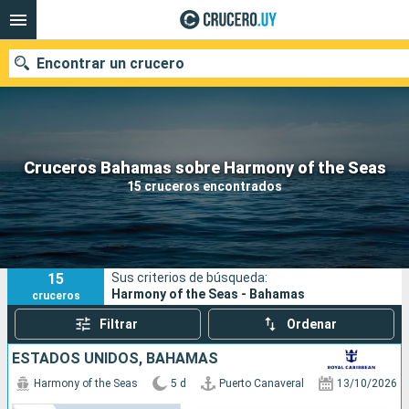
Encontrar un crucero
Nuestros destinos
Cruceros Bahamas sobre Harmony of the Seas
15 cruceros encontrados
Fecha de salida
Puertos
Compañías
15
Sus criterios de búsqueda:
Buscar
Harmony of the Seas - Bahamas
cruceros
Filtrar
Ordenar
ESTADOS UNIDOS, BAHAMAS
Harmony of the Seas
5 d
Puerto Canaveral
13/10/2026