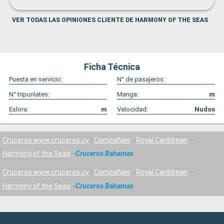
VER TODAS LAS OPINIONES CLIENTE DE HARMONY OF THE SEAS
Ficha Técnica
Puesta en servicio:
N° de pasajeros:
N° tripunlates:
Manga:
m
Eslora:
m
Velocidad:
Nudos
Cruceros www.cruceros.uy
Compañías
Royal Caribbean
Harmony of the Seas
Cruceros Bahamas
Cruceros www.cruceros.uy
Compañías
Royal Caribbean
Harmony of the Seas
Cruceros Bahamas