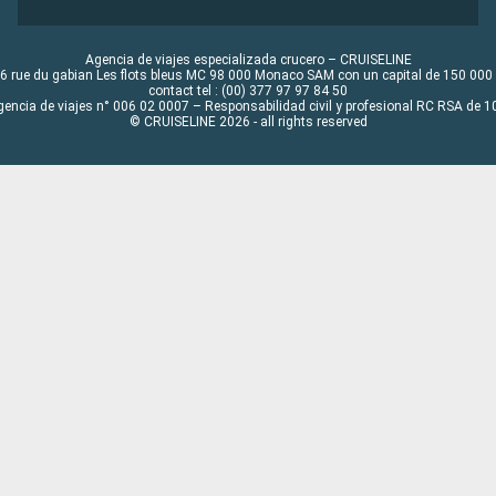
Agencia de viajes especializada crucero – CRUISELINE
6 rue du gabian Les flots bleus MC 98 000 Monaco SAM con un capital de 150 000
contact tel : (00) 377 97 97 84 50
gencia de viajes n° 006 02 0007 – Responsabilidad civil y profesional RC RSA de
© CRUISELINE 2026 - all rights reserved