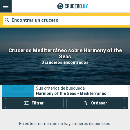
Encontrar un crucero
Cruceros Mediterráneo sobre Harmony of the
Nuestros destinos
Seas
0 cruceros encontrados
Fecha de salida
Puertos
Compañías
Sus criterios de búsqueda:
Buscar
Harmony of the Seas - Mediterráneo
Filtrar
Ordenar
En estos momentos no hay cruceros disponibles.