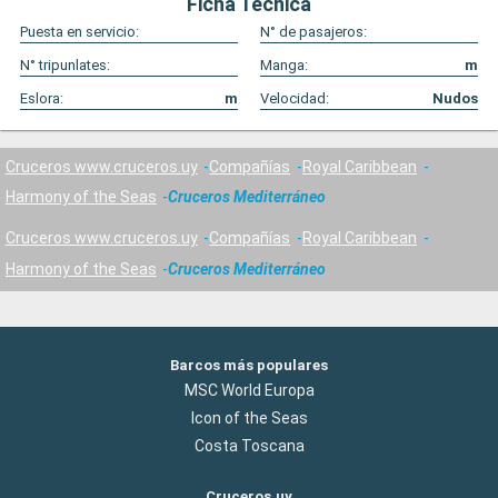
Ficha Técnica
Puesta en servicio:
N° de pasajeros:
N° tripunlates:
Manga:
m
Eslora:
m
Velocidad:
Nudos
Cruceros www.cruceros.uy
Compañías
Royal Caribbean
Harmony of the Seas
Cruceros Mediterráneo
Cruceros www.cruceros.uy
Compañías
Royal Caribbean
Harmony of the Seas
Cruceros Mediterráneo
Barcos más populares
MSC World Europa
Icon of the Seas
Costa Toscana
Cruceros.uy