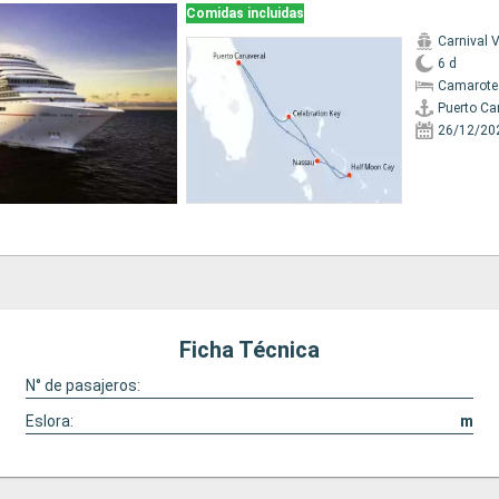
Comidas incluidas
Carnival V
6 d
Camarote
Puerto Ca
26/12/20
Ficha Técnica
N° de pasajeros:
Eslora:
m