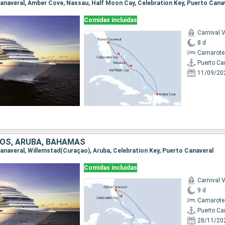
 Canaveral, Amber Cove, Nassau, Half Moon Cay, Celebration Key, Puerto Cana
Comidas incluidas
Carnival V
8 d
Camarote
Puerto Ca
11/09/20
OS, ARUBA, BAHAMAS
 Canaveral, Willemstad(Curaçao), Aruba, Celebration Key, Puerto Canaveral
Comidas incluidas
Carnival V
9 d
Camarote
Puerto Ca
28/11/20