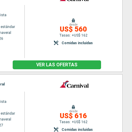
ista
desde
 estándar
US$ 560
naveral
Tasas: +US$ 162
26
Comidas incluidas
VER LAS OFERTAS
ral
ista
desde
 estándar
US$ 616
naveral
Tasas: +US$ 162
27
Comidas incluidas