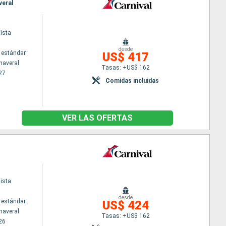
veral
ista
desde
 estándar
US$ 417
naveral
Tasas: +US$ 162
27
Comidas incluidas
VER LAS OFERTAS
ista
desde
 estándar
US$ 424
naveral
Tasas: +US$ 162
26