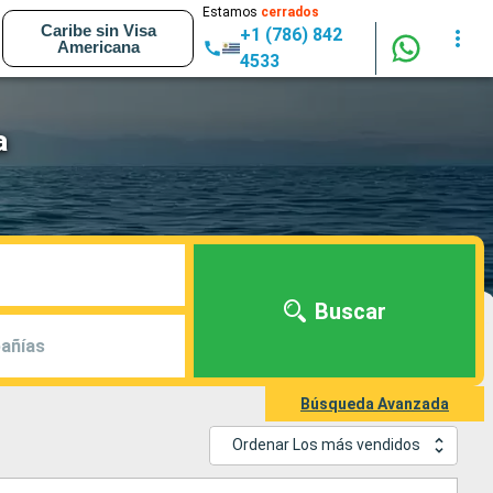
Estamos
cerrados
Caribe sin Visa
+1 (786) 842
Americana
4533
a
Buscar
añías
Búsqueda Avanzada
Ordenar Los más vendidos