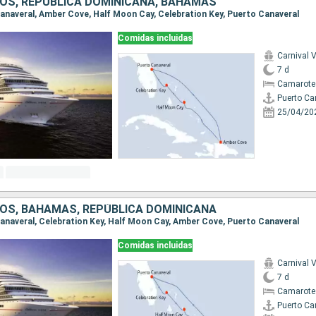
OS, REPÚBLICA DOMINICANA, BAHAMAS
 Canaveral, Amber Cove, Half Moon Cay, Celebration Key, Puerto Canaveral
Comidas incluidas
Carnival V
7 d
Camarote
Puerto Ca
25/04/20
OS, BAHAMAS, REPÚBLICA DOMINICANA
 Canaveral, Celebration Key, Half Moon Cay, Amber Cove, Puerto Canaveral
Comidas incluidas
Carnival V
7 d
Camarote
Puerto Ca