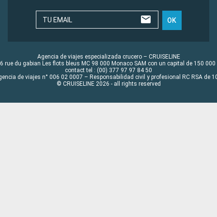
TU EMAIL
OK
Agencia de viajes especializada crucero – CRUISELINE
6 rue du gabian Les flots bleus MC 98 000 Monaco SAM con un capital de 150 000
contact tel : (00) 377 97 97 84 50
gencia de viajes n° 006 02 0007 – Responsabilidad civil y profesional RC RSA de
© CRUISELINE 2026 - all rights reserved