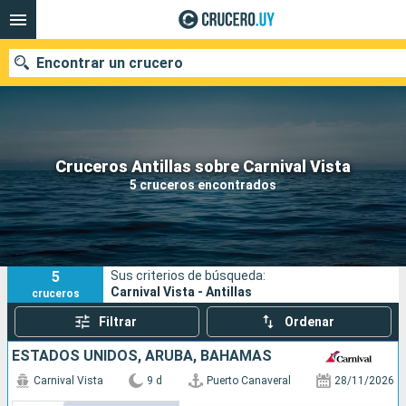
Encontrar un crucero
Nuestros destinos
Cruceros Antillas sobre Carnival Vista
5 cruceros encontrados
Fecha de salida
Puertos
Compañías
5
Sus criterios de búsqueda:
Buscar
Carnival Vista - Antillas
cruceros
Filtrar
Ordenar
ESTADOS UNIDOS, ARUBA, BAHAMAS
Carnival Vista
9 d
Puerto Canaveral
28/11/2026