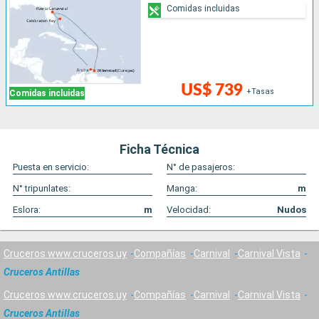
Comidas incluidas
US$ 739
+Tasas
Comidas incluidas
Ficha Técnica
Puesta en servicio:
N° de pasajeros:
N° tripunlates:
Manga:
m
Eslora:
m
Velocidad:
Nudos
Cruceros www.cruceros.uy
Compañías
Carnival
Carnival Vista
Cruceros Antillas
Cruceros www.cruceros.uy
Compañías
Carnival
Carnival Vista
Cruceros Antillas