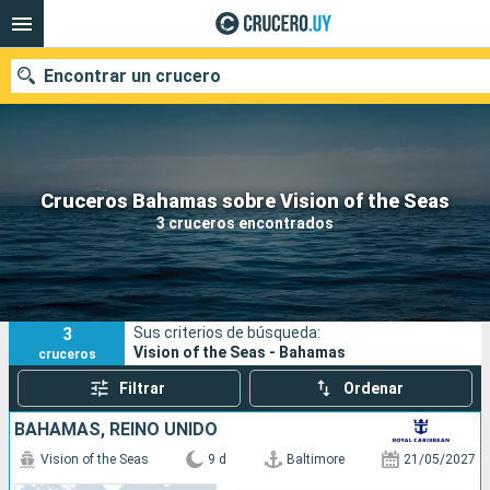
Encontrar un crucero
Nuestros destinos
Cruceros Bahamas sobre Vision of the Seas
3 cruceros encontrados
Fecha de salida
Puertos
Compañías
3
Sus criterios de búsqueda:
Buscar
Vision of the Seas - Bahamas
cruceros
Filtrar
Ordenar
BAHAMAS, REINO UNIDO
Vision of the Seas
9 d
Baltimore
21/05/2027