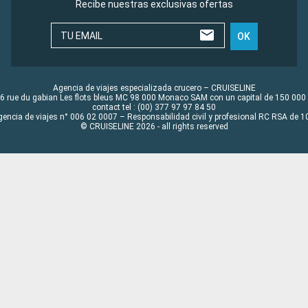
Recibe nuestras exclusivas ofertas
TU EMAIL
OK
Agencia de viajes especializada crucero – CRUISELINE
6 rue du gabian Les flots bleus MC 98 000 Monaco SAM con un capital de 150 000
contact tel : (00) 377 97 97 84 50
gencia de viajes n° 006 02 0007 – Responsabilidad civil y profesional RC RSA de
© CRUISELINE 2026 - all rights reserved