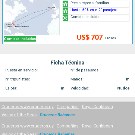
Precio especial familias
Hasta -60% en el 2° pasajero
Comidas incluidas
US$ 707
+Tasas
Comidas incluidas
Ficha Técnica
Puesta en servicio:
N° de pasajeros:
N° tripunlates:
Manga:
m
Eslora:
m
Velocidad:
Nudos
Cruceros www.cruceros.uy
Compañías
Royal Caribbean
Vision of the Seas
Cruceros Bahamas
Cruceros www.cruceros.uy
Compañías
Royal Caribbean
Vision of the Seas
Cruceros Bahamas