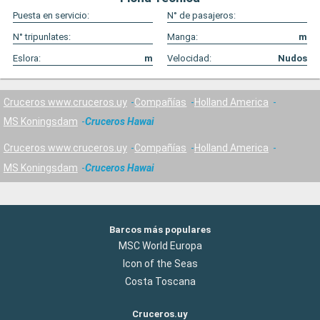
Puesta en servicio:
N° de pasajeros:
N° tripunlates:
Manga:
m
Eslora:
m
Velocidad:
Nudos
Cruceros www.cruceros.uy
Compañías
Holland America
MS Koningsdam
Cruceros Hawai
Cruceros www.cruceros.uy
Compañías
Holland America
MS Koningsdam
Cruceros Hawai
Barcos más populares
MSC World Europa
Icon of the Seas
Costa Toscana
Cruceros.uy