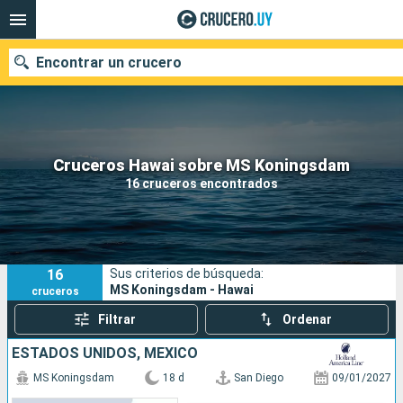
Encontrar un crucero
Nuestros destinos
Cruceros Hawai sobre MS Koningsdam
16 cruceros encontrados
Fecha de salida
Puertos
Compañías
16
Sus criterios de búsqueda:
Buscar
MS Koningsdam - Hawai
cruceros
Filtrar
Ordenar
ESTADOS UNIDOS, MÉXICO
MS Koningsdam
18 d
San Diego
09/01/2027