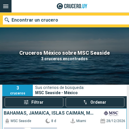
Encontrar un crucero
Nuestros destinos
Cruceros México sobre MSC Seaside
3 cruceros encontrados
Fecha de salida
Puertos
Compañías
3
Sus criterios de búsqueda:
Buscar
MSC Seaside - México
cruceros
Filtrar
Ordenar
BAHAMAS, JAMAICA, ISLAS CAIMÁN, MÉXICO, ESTADOS UNIDOS
MSC Seaside
8 d
Miami
28/12/2026