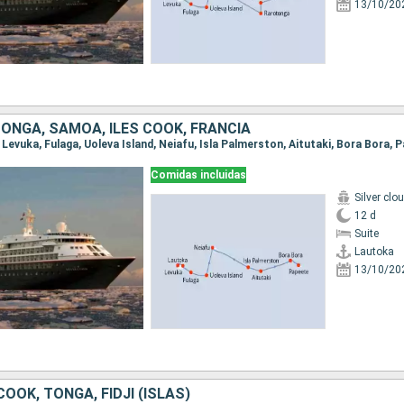
13/10/20
, TONGA, SAMOA, ILES COOK, FRANCIA
, Levuka, Fulaga, Uoleva Island, Neiafu, Isla Palmerston, Aitutaki, Bora Bora, 
Comidas incluidas
Silver clo
12 d
Suite
Lautoka
13/10/20
COOK, TONGA, FIDJI (ISLAS)