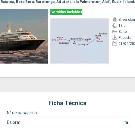
Comidas incluidas
Silver clo
13 d
Suite
Papeete
01/04/20
Ficha Técnica
N° de pasajeros:
Eslora:
m