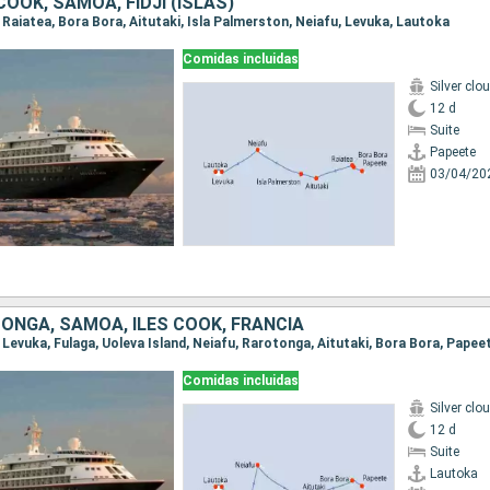
COOK, SAMOA, FIDJI (ISLAS)
, Raiatea, Bora Bora, Aitutaki, Isla Palmerston, Neiafu, Levuka, Lautoka
Comidas incluidas
Silver clo
12 d
Suite
Papeete
03/04/20
, TONGA, SAMOA, ILES COOK, FRANCIA
, Levuka, Fulaga, Uoleva Island, Neiafu, Rarotonga, Aitutaki, Bora Bora, Papee
Comidas incluidas
Silver clo
12 d
Suite
Lautoka