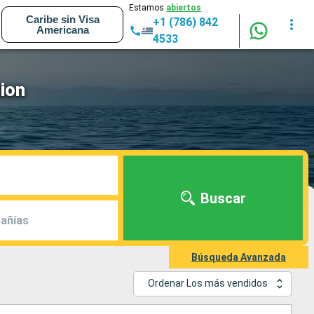
Estamos
abiertos
Caribe sin Visa
+1 (786) 842
Americana
4533
tion
Buscar
añías
Búsqueda Avanzada
Ordenar Los más vendidos