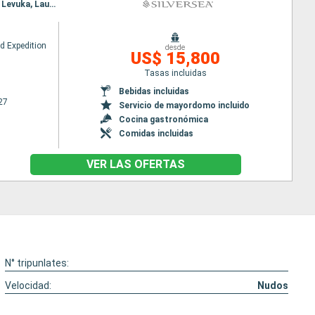
Itinerario : Papeete, Raiatea, Bora Bora, Rarotonga, Aitutaki, Isla Palmerston, Alofi, Euaiki Island, Levuka, Lautoka
ud Expedition
desde
US$ 15,800
Tasas incluidas
Bebidas incluidas
27
Servicio de mayordomo incluido
Cocina gastronómica
Comidas incluidas
VER LAS OFERTAS
N° tripunlates:
Velocidad:
Nudos