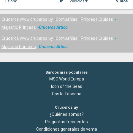
Eslora:
m
Velocidad:
Nudos
Cruceros www.cruceros.uy
Compañías
Princess Cruises
Majestic Princess
Cruceros Artico
Cruceros www.cruceros.uy
Compañías
Princess Cruises
Majestic Princess
Cruceros Artico
Barcos más populares
MSC World Europa
Icon of the Seas
Costa Toscana
Cruceros.uy
¿Quiénes somos?
Preguntas frecuentes
Condiciones generales de venta