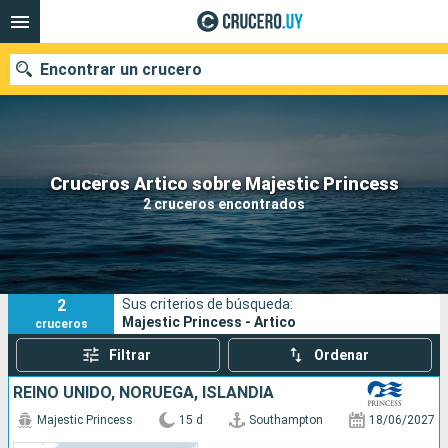
Encontrar un crucero
Nuestros destinos
Cruceros Artico sobre Majestic Princess
2 cruceros encontrados
Fecha de salida
Puertos
Compañías
2
Sus criterios de búsqueda:
Buscar
Majestic Princess - Artico
cruceros
Filtrar
Ordenar
REINO UNIDO, NORUEGA, ISLANDIA
Majestic Princess
15 d
Southampton
18/06/2027