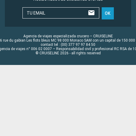
TU EMAIL
OK
Agencia de viajes especializada crucero – CRUISELINE
6 rue du gabian Les flots bleus MC 98 000 Monaco SAM con un capital de 150 000
contact tel : (00) 377 97 97 84 50
gencia de viajes n° 006 02 0007 – Responsabilidad civil y profesional RC RSA de
© CRUISELINE 2026 - all rights reserved