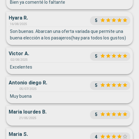
Bien ya comenté lo faltante
Hyara R.
5
16/08/2025
Son buenas. Abarcan una oferta variada que permite una
buena elección a los pasajeros(hay para todos los gustos)
Victor A.
5
02/08/2025
Excelentes
Antonio diego R.
5
05/07/2025
Muy buena
Maria lourdes B.
5
21/05/2025
Maria S.
4