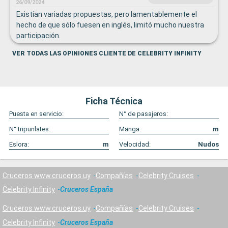
26/09/2024
Existían variadas propuestas, pero lamentablemente el
hecho de que sólo fuesen en inglés, limitó mucho nuestra
participación.
VER TODAS LAS OPINIONES CLIENTE DE CELEBRITY INFINITY
Ficha Técnica
Puesta en servicio:
N° de pasajeros:
N° tripunlates:
Manga:
m
Eslora:
m
Velocidad:
Nudos
Cruceros www.cruceros.uy
Compañías
Celebrity Cruises
Celebrity Infinity
Cruceros España
Cruceros www.cruceros.uy
Compañías
Celebrity Cruises
Celebrity Infinity
Cruceros España