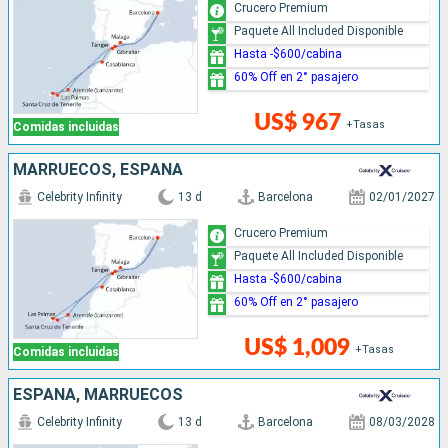
Crucero Premium
Paquete All Included Disponible
Hasta -$600/cabina
60% Off en 2° pasajero
US$ 967
+Tasas
Comidas incluidas
MARRUECOS, ESPAÑA
Celebrity Infinity
13 d
Barcelona
02/01/2027
Crucero Premium
Paquete All Included Disponible
Hasta -$600/cabina
60% Off en 2° pasajero
US$ 1,009
+Tasas
Comidas incluidas
ESPAÑA, MARRUECOS
Celebrity Infinity
13 d
Barcelona
08/03/2028