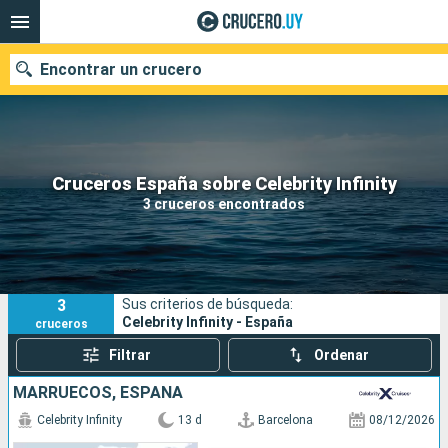
Encontrar un crucero
Nuestros destinos
Cruceros España sobre Celebrity Infinity
3 cruceros encontrados
Fecha de salida
Puertos
Compañías
3
Sus criterios de búsqueda:
Buscar
Celebrity Infinity - España
cruceros
Filtrar
Ordenar
MARRUECOS, ESPAÑA
Celebrity Infinity
13 d
Barcelona
08/12/2026