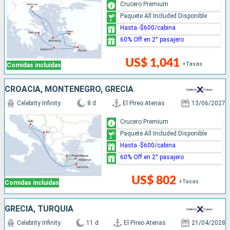
Crucero Premium
Paquete All Included Disponible
Hasta -$600/cabina
60% Off en 2° pasajero
US$ 1,041
+Tasas
Comidas incluidas
CROACIA, MONTENEGRO, GRECIA
Celebrity Infinity
8 d
El Pireo Atenas
13/06/2027
Crucero Premium
Paquete All Included Disponible
Hasta -$600/cabina
60% Off en 2° pasajero
US$ 802
+Tasas
Comidas incluidas
GRECIA, TURQUÍA
Celebrity Infinity
11 d
El Pireo Atenas
21/04/2028