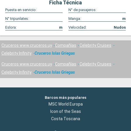
Ficha Técnica
Puesta en servicio:
N° de pasajeros:
N° tripunlates:
Manga:
m
Eslora:
m
Velocidad:
Nudos
Cruceros www.cruceros.uy
Compañías
Celebrity Cruises
Celebrity Infinity
Cruceros Islas Griegas
Cruceros www.cruceros.uy
Compañías
Celebrity Cruises
Celebrity Infinity
Cruceros Islas Griegas
Barcos más populares
MSC World Europa
Icon of the Seas
Costa Toscana