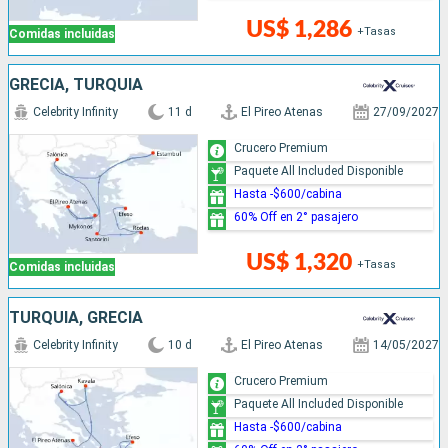
US$ 1,286
+Tasas
Comidas incluidas
GRECIA, TURQUÍA
Celebrity Infinity
11 d
El Pireo Atenas
27/09/2027
Crucero Premium
Paquete All Included Disponible
Hasta -$600/cabina
60% Off en 2° pasajero
US$ 1,320
+Tasas
Comidas incluidas
TURQUÍA, GRECIA
Celebrity Infinity
10 d
El Pireo Atenas
14/05/2027
Crucero Premium
Paquete All Included Disponible
Hasta -$600/cabina