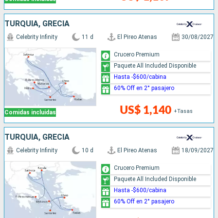
TURQUÍA, GRECIA
Celebrity Infinity
11 d
El Pireo Atenas
30/08/2027
Crucero Premium
Paquete All Included Disponible
Hasta -$600/cabina
60% Off en 2° pasajero
US$ 1,140
+Tasas
Comidas incluidas
TURQUÍA, GRECIA
Celebrity Infinity
10 d
El Pireo Atenas
18/09/2027
Crucero Premium
Paquete All Included Disponible
Hasta -$600/cabina
60% Off en 2° pasajero