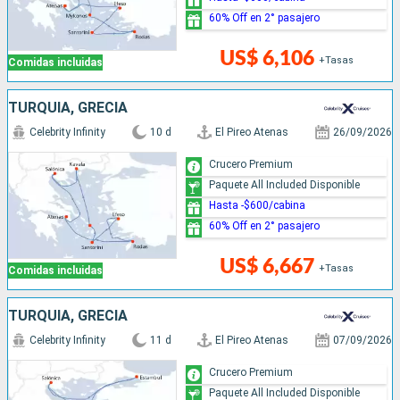
60% Off en 2° pasajero
US$ 6,106
+Tasas
Comidas incluidas
TURQUÍA, GRECIA
Celebrity Infinity
10 d
El Pireo Atenas
26/09/2026
Crucero Premium
Paquete All Included Disponible
Hasta -$600/cabina
60% Off en 2° pasajero
US$ 6,667
+Tasas
Comidas incluidas
TURQUÍA, GRECIA
Celebrity Infinity
11 d
El Pireo Atenas
07/09/2026
Crucero Premium
Paquete All Included Disponible