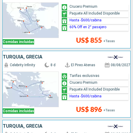
Crucero Premium
Paquete All Included Disponible
Hasta -$600/cabina
60% Off en 2° pasajero
US$ 855
+Tasas
Comidas incluidas
TURQUÍA, GRECIA
Celebrity Infinity
8 d
El Pireo Atenas
08/08/2027
Tarifas exclusivas
Crucero Premium
Paquete All Included Disponible
Hasta -$600/cabina
US$ 896
+Tasas
Comidas incluidas
TURQUÍA, GRECIA