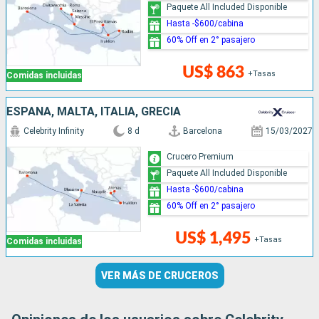
Paquete All Included Disponible
Hasta -$600/cabina
60% Off en 2° pasajero
US$ 863
+Tasas
Comidas incluidas
ESPAÑA, MALTA, ITALIA, GRECIA
Celebrity Infinity
8 d
Barcelona
15/03/2027
Crucero Premium
Paquete All Included Disponible
Hasta -$600/cabina
60% Off en 2° pasajero
US$ 1,495
+Tasas
Comidas incluidas
VER MÁS DE CRUCEROS