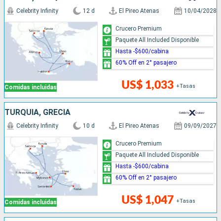
Celebrity Infinity
12 d
El Pireo Atenas
10/04/2028
Crucero Premium
Paquete All Included Disponible
Hasta -$600/cabina
60% Off en 2° pasajero
US$ 1,033
+Tasas
Comidas incluidas
TURQUÍA, GRECIA
Celebrity Infinity
10 d
El Pireo Atenas
09/09/2027
Crucero Premium
Paquete All Included Disponible
Hasta -$600/cabina
60% Off en 2° pasajero
US$ 1,047
+Tasas
Comidas incluidas