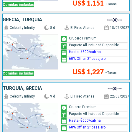
US$ 1,151
+Tasas
Comidas incluidas
GRECIA, TURQUÍA
Celebrity Infinity
8 d
El Pireo Atenas
18/07/2027
Crucero Premium
Paquete All Included Disponible
Hasta -$600/cabina
60% Off en 2° pasajero
US$ 1,227
+Tasas
Comidas incluidas
TURQUÍA, GRECIA
Celebrity Infinity
9 d
El Pireo Atenas
22/08/2027
Crucero Premium
Paquete All Included Disponible
Hasta -$600/cabina
60% Off en 2° pasajero