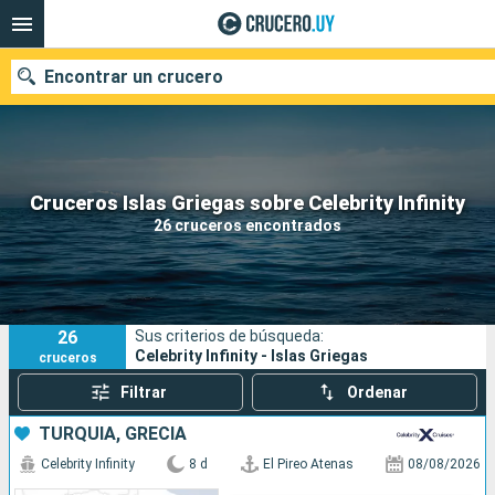
Encontrar un crucero
Nuestros destinos
Cruceros Islas Griegas sobre Celebrity Infinity
26 cruceros encontrados
Fecha de salida
Puertos
Compañías
26
Sus criterios de búsqueda:
Buscar
Celebrity Infinity - Islas Griegas
cruceros
Filtrar
Ordenar
TURQUÍA, GRECIA
Celebrity Infinity
8 d
El Pireo Atenas
08/08/2026