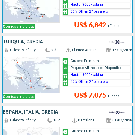
Hasta -$600/cabina
60% Off en 2° pasajero
US$ 6,842
+Tasas
Comidas incluidas
TURQUÍA, GRECIA
Celebrity Infinity
9 d
El Pireo Atenas
15/10/2026
Crucero Premium
Paquete All Included Disponible
Hasta -$600/cabina
60% Off en 2° pasajero
US$ 7,075
+Tasas
Comidas incluidas
ESPAÑA, ITALIA, GRECIA
Celebrity Infinity
10 d
Barcelona
01/04/2028
Crucero Premium