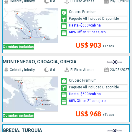
Celebrity Infinity
8 d
El Pireo Atenas
23/08/2026
Crucero Premium
Paquete All Included Disponible
Hasta -$600/cabina
60% Off en 2° pasajero
US$ 903
+Tasas
Comidas incluidas
MONTENEGRO, CROACIA, GRECIA
Celebrity Infinity
8 d
El Pireo Atenas
23/05/2027
Crucero Premium
Paquete All Included Disponible
Hasta -$600/cabina
60% Off en 2° pasajero
US$ 968
+Tasas
Comidas incluidas
GRECIA, TURQUÍA