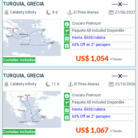
TURQUÍA, GRECIA
Celebrity Infinity
8 d
El Pireo Atenas
27/06/2027
Crucero Premium
Paquete All Included Disponible
Hasta -$600/cabina
60% Off en 2° pasajero
US$ 1,054
+Tasas
Comidas incluidas
TURQUÍA, GRECIA
Celebrity Infinity
11 d
El Pireo Atenas
23/10/2026
Crucero Premium
Paquete All Included Disponible
Hasta -$600/cabina
60% Off en 2° pasajero
US$ 1,067
+Tasas
Comidas incluidas