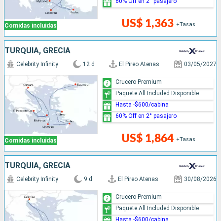
60% Off en 2° pasajero
US$ 1,363
+Tasas
Comidas incluidas
TURQUÍA, GRECIA
Celebrity Infinity
12 d
El Pireo Atenas
03/05/2027
Crucero Premium
Paquete All Included Disponible
Hasta -$600/cabina
60% Off en 2° pasajero
US$ 1,864
+Tasas
Comidas incluidas
TURQUÍA, GRECIA
Celebrity Infinity
9 d
El Pireo Atenas
30/08/2026
Crucero Premium
Paquete All Included Disponible
Hasta -$600/cabina