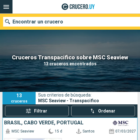
Encontrar un crucero
Nuestros destinos
Cruceros Transpacifico sobre MSC Seaview
13 cruceros encontrados
Fecha de salida
Puertos
Compañías
13
Sus criterios de búsqueda:
Buscar
MSC Seaview - Transpacifico
cruceros
Filtrar
Ordenar
BRASIL, CABO VERDE, PORTUGAL
MSC Seaview
15 d
Santos
07/03/2027