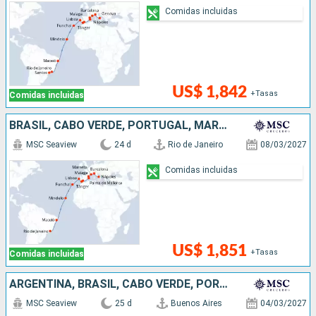
Comidas incluidas
US$ 1,842
+Tasas
Comidas incluidas
BRASIL, CABO VERDE, PORTUGAL, MARRUECOS, ESPAÑA, FRANCIA, ITALIA
MSC Seaview
24 d
Rio de Janeiro
08/03/2027
Comidas incluidas
US$ 1,851
+Tasas
Comidas incluidas
ARGENTINA, BRASIL, CABO VERDE, PORTUGAL, MARRUECOS, ESPAÑA
MSC Seaview
25 d
Buenos Aires
04/03/2027