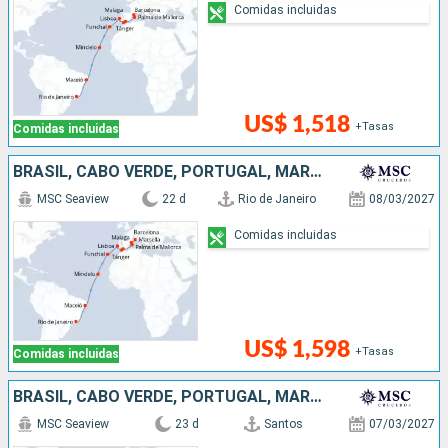
Comidas incluidas
US$ 1,518
+Tasas
Comidas incluidas
BRASIL, CABO VERDE, PORTUGAL, MARRUECOS, ESPAÑA, FRANCIA
MSC Seaview
22 d
Rio de Janeiro
08/03/2027
Comidas incluidas
US$ 1,598
+Tasas
Comidas incluidas
BRASIL, CABO VERDE, PORTUGAL, MARRUECOS, ESPAÑA, FRANCIA
MSC Seaview
23 d
Santos
07/03/2027