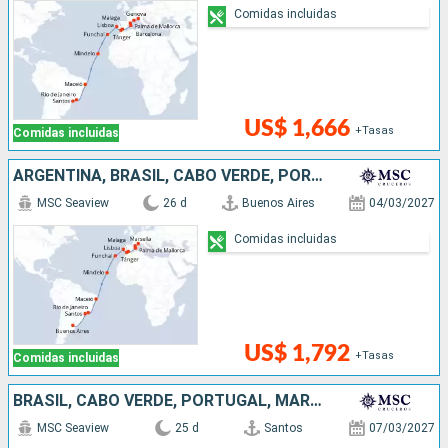
Comidas incluidas
US$ 1,666
+Tasas
Comidas incluidas
ARGENTINA, BRASIL, CABO VERDE, PORTUGAL, MARRUECOS, ESPAÑA, FRANCIA
MSC Seaview
26 d
Buenos Aires
04/03/2027
Comidas incluidas
US$ 1,792
+Tasas
Comidas incluidas
BRASIL, CABO VERDE, PORTUGAL, MARRUECOS, ESPAÑA, FRANCIA, ITALIA
MSC Seaview
25 d
Santos
07/03/2027