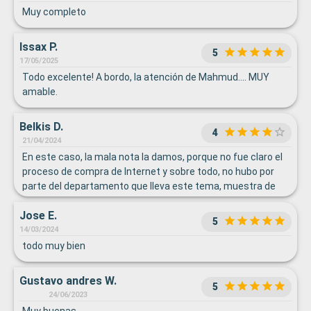
Muy completo
Issax P.
5
17/05/2025
Todo excelente! A bordo, la atención de Mahmud.... MUY
amable.
Belkis D.
4
21/04/2024
En este caso, la mala nota la damos, porque no fue claro el
proceso de compra de Internet y sobre todo, no hubo por
parte del departamento que lleva este tema, muestra de
buscar alternativa alguna, cuando le explicamos que por
Jose E.
error habíamos contratado más del servicio que íbamos a
5
requerir, consideramos que eso no es correcto. Por lo
14/03/2024
demás un buen servicio, nosotros disfrutamos de nuestra
todo muy bien
experiencia.
Gustavo andres W.
5
24/06/2023