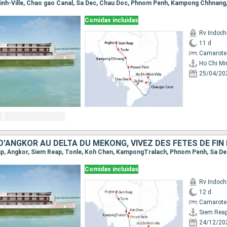
Comidas incluidas
Rv Indochi
11 d
Camarote 
Ho Chi Min
25/04/20
Comidas incluidas
Rv Indochi
12 d
Camarote 
Siem Rea
24/12/20