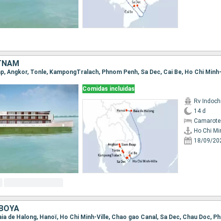
TNAM
Comidas incluidas
Rv Indochi
14 d
Camarote 
Ho Chi Min
18/09/20
BOYA