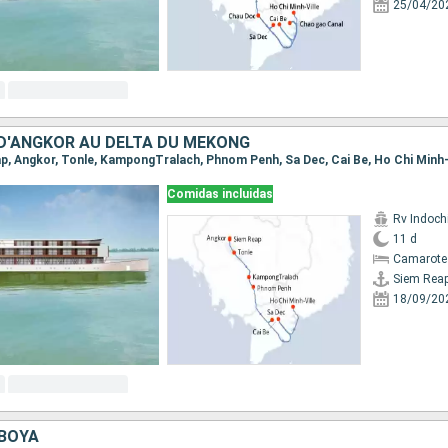
25/04/20
D'ANGKOR AU DELTA DU MÉKONG
eap, Angkor, Tonle, KampongTralach, Phnom Penh, Sa Dec, Cai Be, Ho Chi Minh-
Comidas incluidas
Rv Indochi
11 d
Camarote 
Siem Rea
18/09/20
BOYA