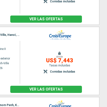
Comidas incluidas
VER LAS OFERTAS
Itinerario : Siem Reap, Angkor, Tonle, KampongTralach, Phnom Penh, Sa Dec, Cai Be, Ho Chi Minh-Ville, Hanoï, Baia de Halong, Hanoï
ne II
desde
exterior
US$ 7,443
h-Ville
Tasas incluidas
26
Comidas incluidas
VER LAS OFERTAS
Itinerario : Hanoï, Baia de Halong, Hanoï, Ho Chi Minh-Ville, Chao gao Canal, Sa Dec, Chau Doc, Phnom Penh, Kampong Chhnang, Tonle, Siem Reap, Angkor, Siem Reap