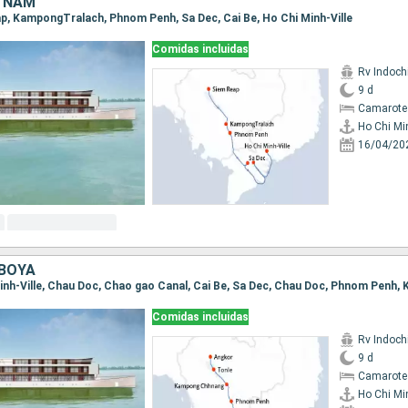
TNAM
eap, KampongTralach, Phnom Penh, Sa Dec, Cai Be, Ho Chi Minh-Ville
Comidas incluidas
Rv Indochi
9 d
Camarote 
Ho Chi Min
16/04/20
BOYA
Comidas incluidas
Rv Indochi
9 d
Camarote 
Ho Chi Min