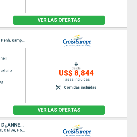
VER LAS OFERTAS
Itinerario : Hanoï, Baia de Halong, Hanoï, Hue, Hoi An, Ho Chi Minh-Ville, Sa Dec, Chau Doc, Phnom Penh, Kampong Chhnang, Tonle, Siem Reap, Angkor, Siem Reap
ne II
desde
exterior
US$ 8,844
Tasas incluidas
28
Comidas incluidas
VER LAS OFERTAS
DES TEMPLES D¿ANGKOR AU DELTA DU MÉKONG, VIVEZ DES FÊTES DE FIN D¿ANNÉE UNIQUES ET DÉPAYSANTES- & HANOÏ ET LA BAIE D'ALONG
Itinerario : Siem Reap, Angkor, Siem Reap, Tonle, Koh Chen, KampongTralach, Phnom Penh, Sa Dec, Cai Be, Ho Chi Minh-Ville, Hanoï, Baia de Halong, Hanoï