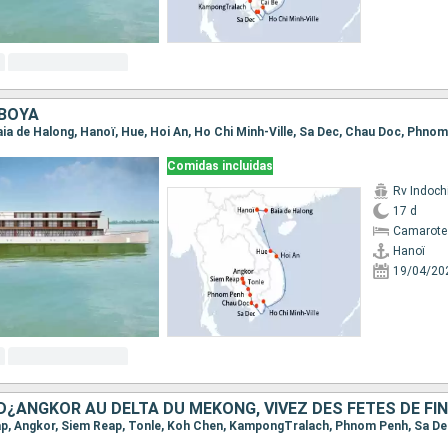
BOYA
Comidas incluidas
Rv Indochi
17 d
Camarote 
Hanoï
19/04/20