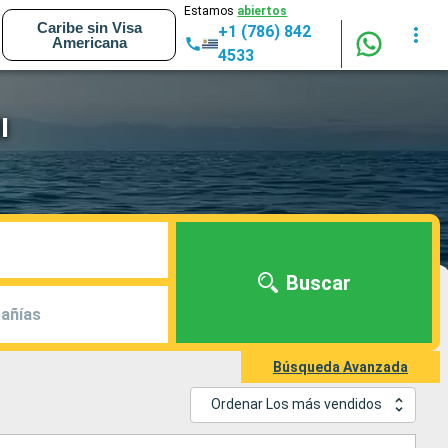
Estamos
abiertos
Caribe sin Visa
+1 (786) 842
Americana
4533
I
Buscar
añías
Búsqueda Avanzada
Ordenar Los más vendidos