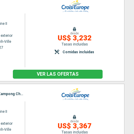
ne II
desde
exterior
US$ 3,232
h-Ville
Tasas incluidas
27
Comidas incluidas
VER LAS OFERTAS
Itinerario : Ho Chi Minh-Ville, Chau Doc, Chao gao Canal, Cai Be, Sa Dec, Chau Doc, Phnom Penh, Kampong Chhnang, Tonle, Angkor
ne II
desde
exterior
US$ 3,367
h-Ville
Tasas incluidas