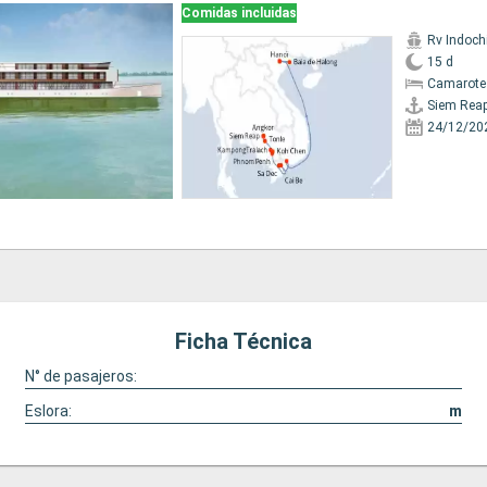
Comidas incluidas
Rv Indochi
15 d
Camarote 
Siem Rea
24/12/20
Ficha Técnica
N° de pasajeros:
Eslora:
m