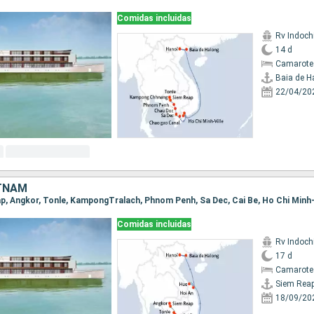
Comidas incluidas
Rv Indochi
14 d
Camarote 
Baia de H
22/04/20
TNAM
Comidas incluidas
Rv Indochi
17 d
Camarote 
Siem Rea
18/09/20