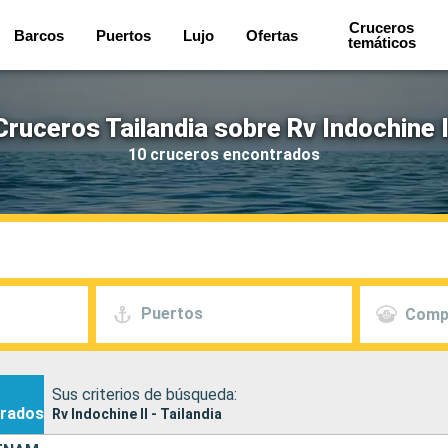
Cruceros
Barcos
Puertos
Lujo
Ofertas
temáticos
Cruceros Tailandia sobre Rv Indochine I
10 cruceros encontrados
Puertos
Comp
Sus criterios de búsqueda:
rados
Rv Indochine II - Tailandia