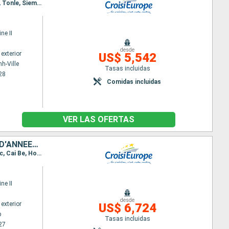
Itinerario : Ho Chi Minh-Ville, Chao gao Canal, Sa Dec, Chau Doc, Phnom Penh, Kampong Chhnang, Tonle, Siem Reap, Angkor, Siem Reap
ne II
desde
exterior
US$ 5,542
h-Ville
Tasas incluidas
28
Comidas incluidas
VER LAS OFERTAS
DES TEMPLES D'ANGKOR AU DELTA DU MÉKONG, VIVEZ DES FÊTES DE FIN D'ANNÉES UNIQUES ET DÉPAYSANTES
Itinerario : Siem Reap, Angkor, Siem Reap, Tonle, Koh Chen, KampongTralach, Phnom Penh, Sa Dec, Cai Be, Ho Chi Minh-Ville
ne II
desde
exterior
US$ 6,724
p
Tasas incluidas
27