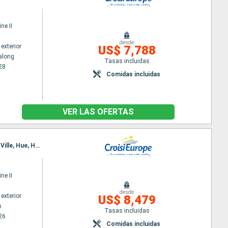
ne II
desde
exterior
US$ 7,788
along
Tasas incluidas
28
Comidas incluidas
VER LAS OFERTAS
Itinerario : Siem Reap, Angkor, Tonle, KampongTralach, Phnom Penh, Sa Dec, Cai Be, Ho Chi Minh-Ville, Hue, Hoi An, Hanoï, Baia de Halong, Hanoï
ne II
desde
exterior
US$ 8,479
p
Tasas incluidas
26
Comidas incluidas