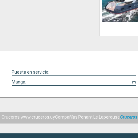
Puesta en servicio:
Manga:
m
Cruceros www.cruceros.uy
Compañías
Ponant
Le Laperouse
Cruceros 