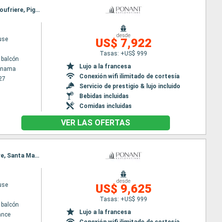
Itinerario : Colón - Panama, San Blas, Cartagena de Indias, Santa Marta, Bonaire, Tobago Cays, Soufriere, Pigeon Island Beach, Les Saintes, Soufriere, Les Saintes, Fort-de-France
desde
use
US$ 7,922
Tasas: +US$ 999
 balcón
Lujo a la francesa
Panama
Conexión wifi ilimitado de cortesía
27
Servicio de prestigio & lujo incluido
Bebidas incluidas
Comidas incluidas
VER LAS OFERTAS
Itinerario : Fort-de-France, Marie Galante, Pigeon Island Beach, Soufriere, Union, Mayreau, Bonaire, Santa Marta, Cartagena de Indias, San Blas, Porto bello, Colón - Panama
desde
use
US$ 9,625
Tasas: +US$ 999
 balcón
Lujo a la francesa
ance
Conexión wifi ilimitado de cortesía