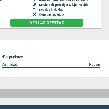
26
Servicio de prestigio & lujo incluido
Bebidas incluidas
Comidas incluidas
VER LAS OFERTAS
N° tripunlates:
Velocidad:
Nudos