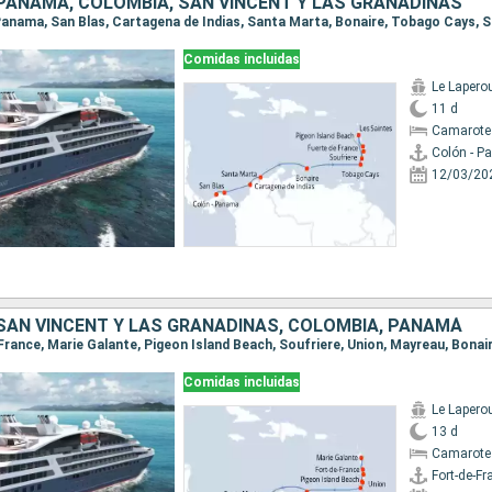
 PANAMÁ, COLOMBIA, SAN VINCENT Y LAS GRANADINAS
Comidas incluidas
Le Lapero
11 d
Camarote
Colón - 
12/03/20
 SAN VINCENT Y LAS GRANADINAS, COLOMBIA, PANAMÁ
Comidas incluidas
Le Lapero
13 d
Camarote
Fort-de-Fr