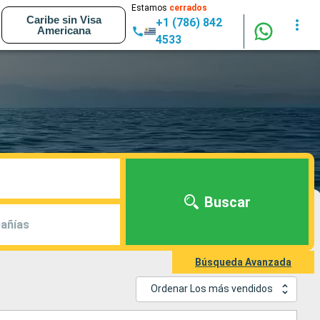
Estamos
cerrados
Caribe sin Visa
+1 (786) 842
Americana
4533
Buscar
añías
Búsqueda Avanzada
Ordenar Los más vendidos