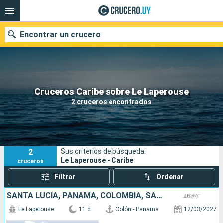
Encontrar un crucero
Nuestros destinos
Cruceros Caribe sobre Le Laperouse
2 cruceros encontrados
Fecha de salida
Puertos
Compañías
2
Sus criterios de búsqueda:
Buscar
Le Laperouse - Caribe
cruceros
Filtrar
Ordenar
SANTA LUCIA, PANAMÁ, COLOMBIA, SAN VINCENT Y LAS GRANADINAS
Le Laperouse
11 d
Colón - Panama
12/03/2027