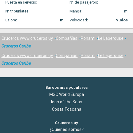
Puesta en servicio:
N° de pasajeros:
N° tripunlates:
Manga:
m
Eslora:
m
Velocidad:
Nudos
Cruceros www.cruceros.uy
Compañías
Ponant
Le Laperouse
Cruceros Caribe
Cruceros www.cruceros.uy
Compañías
Ponant
Le Laperouse
Cruceros Caribe
Barcos más populares
MSC World Europa
Icon of the Seas
Costa Toscana
Cruceros.uy
¿Quiénes somos?