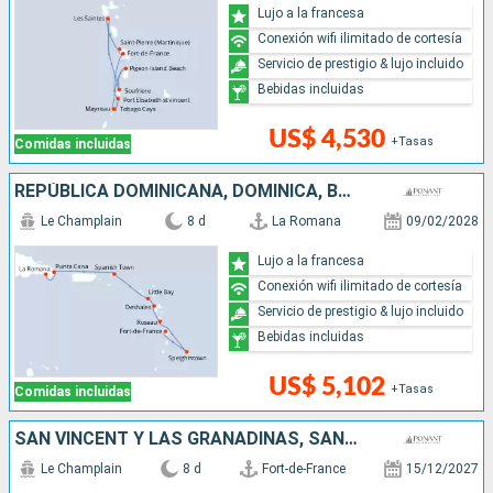
Lujo a la francesa
Conexión wifi ilimitado de cortesía
Servicio de prestigio & lujo incluido
Bebidas incluidas
US$ 4,530
+Tasas
Comidas incluidas
REPÚBLICA DOMINICANA, DOMINICA, BARBADOS, FRANCIA, REINO UNIDO
Le Champlain
8 d
La Romana
09/02/2028
Lujo a la francesa
Conexión wifi ilimitado de cortesía
Servicio de prestigio & lujo incluido
Bebidas incluidas
US$ 5,102
+Tasas
Comidas incluidas
SAN VINCENT Y LAS GRANADINAS, SANTA LUCIA
Le Champlain
8 d
Fort-de-France
15/12/2027