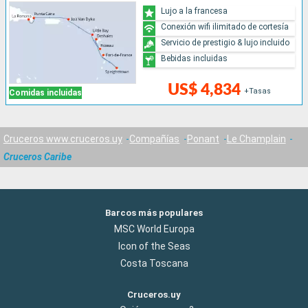
Lujo a la francesa
Conexión wifi ilimitado de cortesía
Servicio de prestigio & lujo incluido
Bebidas incluidas
US$ 4,834
+Tasas
Comidas incluidas
Cruceros www.cruceros.uy
Compañías
Ponant
Le Champlain
Cruceros Caribe
Barcos más populares
MSC World Europa
Icon of the Seas
Costa Toscana
Cruceros.uy