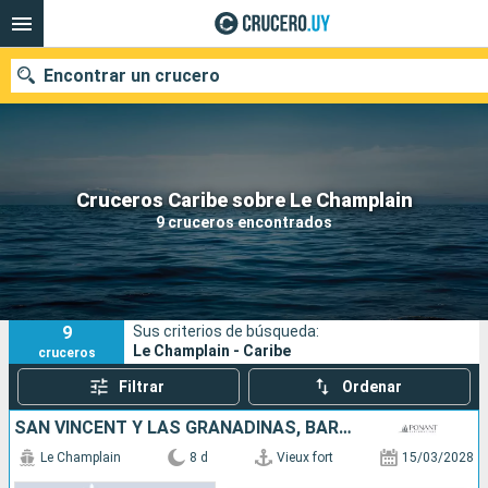
Encontrar un crucero
Nuestros destinos
Cruceros Caribe sobre Le Champlain
9 cruceros encontrados
Fecha de salida
Puertos
Compañías
9
Sus criterios de búsqueda:
Buscar
Le Champlain - Caribe
cruceros
Filtrar
Ordenar
SAN VINCENT Y LAS GRANADINAS, BARBADOS, SANTA LUCIA
Le Champlain
8 d
Vieux fort
15/03/2028