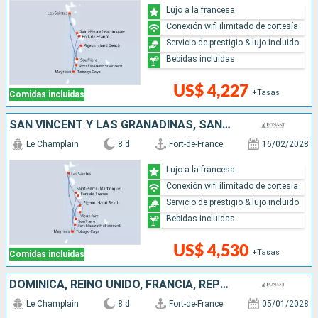
Lujo a la francesa
Conexión wifi ilimitado de cortesía
Servicio de prestigio & lujo incluido
Bebidas incluidas
US$ 4,227
+Tasas
Comidas incluidas
SAN VINCENT Y LAS GRANADINAS, SANTA LUCIA
Le Champlain
8 d
Fort-de-France
16/02/2028
Lujo a la francesa
Conexión wifi ilimitado de cortesía
Servicio de prestigio & lujo incluido
Bebidas incluidas
US$ 4,530
+Tasas
Comidas incluidas
DOMINICA, REINO UNIDO, FRANCIA, REPÚBLICA DOMINICANA, BARBADOS
Le Champlain
8 d
Fort-de-France
05/01/2028