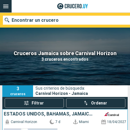
Encontrar un crucero
Nuestros destinos
Cruceros Jamaica sobre Carnival Horizon
3 cruceros encontrados
Fecha de salida
Puertos
Compañías
3
Sus criterios de búsqueda:
Buscar
Carnival Horizon - Jamaica
cruceros
Filtrar
Ordenar
ESTADOS UNIDOS, BAHAMAS, JAMAICA, ISLAS CAIMÁN
Carnival Horizon
7 d
Miami
18/04/2027