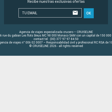
Recibe nuestras exclusivas ofertas
TU EMAIL
OK
Agencia de viajes especializada crucero – CRUISELINE
6 rue du gabian Les flots bleus MC 98 000 Monaco SAM con un capital de 150 000
contact tel : (00) 377 97 97 84 50
gencia de viajes n° 006 02 0007 – Responsabilidad civil y profesional RC RSA de
© CRUISELINE 2026 - all rights reserved