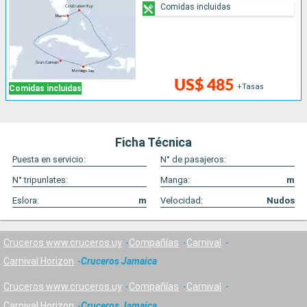
Comidas incluidas
US$ 485
+Tasas
Comidas incluidas
Ficha Técnica
Puesta en servicio:
N° de pasajeros:
N° tripunlates:
Manga:
m
Eslora:
m
Velocidad:
Nudos
Cruceros www.cruceros.uy
Compañías
Carnival
Carnival Horizon
Cruceros Jamaica
Cruceros www.cruceros.uy
Compañías
Carnival
Carnival Horizon
Cruceros Jamaica