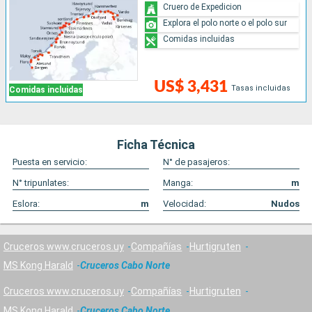
Cruero de Expedicion
Explora el polo norte o el polo sur
Comidas incluidas
US$ 3,431
Tasas incluidas
Comidas incluidas
Ficha Técnica
Puesta en servicio:
N° de pasajeros:
N° tripunlates:
Manga:
m
Eslora:
m
Velocidad:
Nudos
Cruceros www.cruceros.uy
Compañías
Hurtigruten
MS Kong Harald
Cruceros Cabo Norte
Cruceros www.cruceros.uy
Compañías
Hurtigruten
MS Kong Harald
Cruceros Cabo Norte