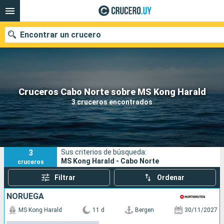
Encontrar un crucero
Nuestros destinos
Cruceros Cabo Norte sobre MS Kong Harald
3 cruceros encontrados
Fecha de salida
Puertos
Compañías
3
Sus criterios de búsqueda:
Buscar
MS Kong Harald - Cabo Norte
cruceros
Filtrar
Ordenar
NORUEGA
MS Kong Harald
11 d
Bergen
30/11/2027