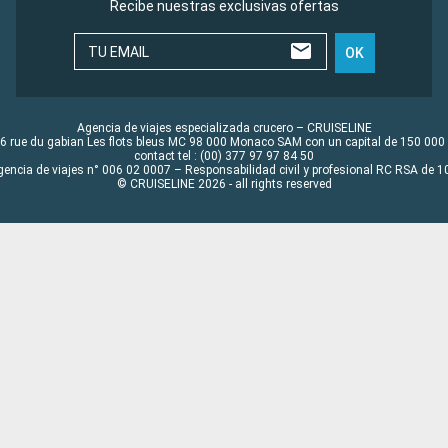
Recibe nuestras exclusivas ofertas
TU EMAIL
OK
Agencia de viajes especializada crucero – CRUISELINE
6 rue du gabian Les flots bleus MC 98 000 Monaco SAM con un capital de 150 000
contact tel : (00) 377 97 97 84 50
gencia de viajes n° 006 02 0007 – Responsabilidad civil y profesional RC RSA de
© CRUISELINE 2026 - all rights reserved