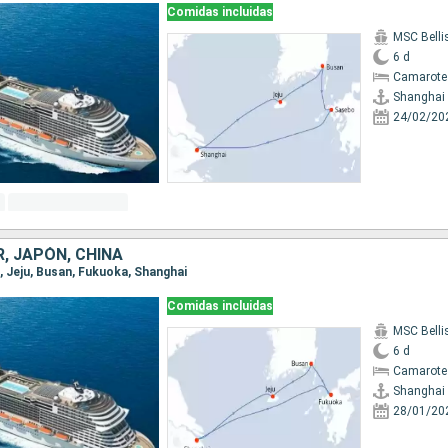
Comidas incluidas
MSC Bell
6 d
Camarote
Shanghai
24/02/20
, JAPÓN, CHINA
i, Jeju, Busan, Fukuoka, Shanghai
Comidas incluidas
MSC Bell
6 d
Camarote
Shanghai
28/01/20