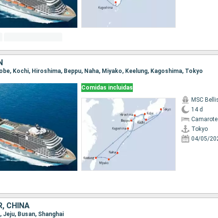
N
 Kobe, Kochi, Hiroshima, Beppu, Naha, Miyako, Keelung, Kagoshima, Tokyo
Comidas incluidas
MSC Bell
14 d
Camarote
Tokyo
04/05/20
, CHINA
i, Jeju, Busan, Shanghai