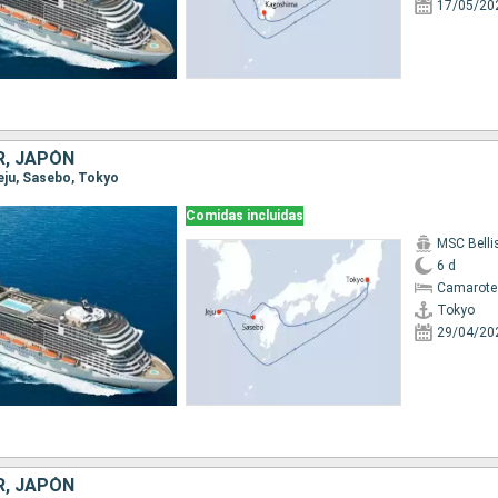
17/05/20
R, JAPÓN
Jeju, Sasebo, Tokyo
Comidas incluidas
MSC Bell
6 d
Camarote
Tokyo
29/04/20
R, JAPÓN