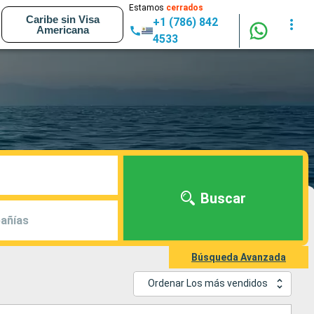
Estamos
cerrados
Caribe sin Visa
+1 (786) 842
Americana
4533
Buscar
añías
Búsqueda Avanzada
Ordenar Los más vendidos