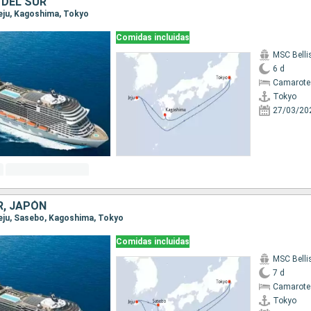
 DEL SUR
Jeju, Kagoshima, Tokyo
Comidas incluidas
MSC Bell
6 d
Camarote
Tokyo
27/03/20
R, JAPÓN
 Jeju, Sasebo, Kagoshima, Tokyo
Comidas incluidas
MSC Bell
7 d
Camarote
Tokyo