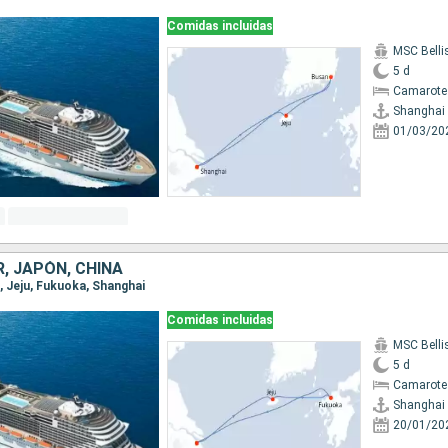
Comidas incluidas
MSC Bell
5 d
Camarote
Shanghai
01/03/20
, JAPÓN, CHINA
i, Jeju, Fukuoka, Shanghai
Comidas incluidas
MSC Bell
5 d
Camarote
Shanghai
20/01/20