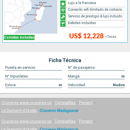
Lujo a la francesa
Conexión wifi ilimitado de cortesía
Servicio de prestigio & lujo incluido
Bebidas incluidas
US$ 12,228
+Tasas
Comidas incluidas
Ficha Técnica
Puesta en servicio:
N° de pasajeros:
N° tripunlates:
Manga:
m
Eslora:
m
Velocidad:
Nudos
Cruceros www.cruceros.uy
Compañías
Ponant
Le Dumont d Urville
Cruceros Madagascar
Cruceros www.cruceros.uy
Compañías
Ponant
Le Dumont d Urville
Cruceros Madagascar