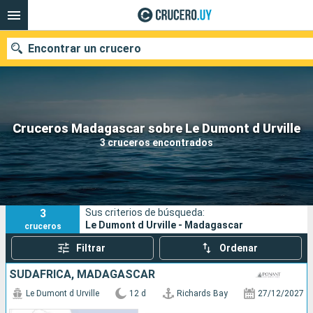
Encontrar un crucero
Nuestros destinos
Cruceros Madagascar sobre Le Dumont d Urville
3 cruceros encontrados
Fecha de salida
Puertos
Compañías
3
Sus criterios de búsqueda:
Buscar
Le Dumont d Urville - Madagascar
cruceros
Filtrar
Ordenar
SUDAFRICA, MADAGASCAR
Le Dumont d Urville
12 d
Richards Bay
27/12/2027