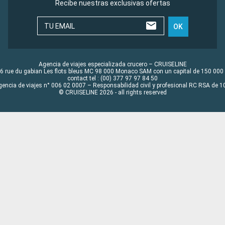
Recibe nuestras exclusivas ofertas
TU EMAIL
OK
Agencia de viajes especializada crucero – CRUISELINE
6 rue du gabian Les flots bleus MC 98 000 Monaco SAM con un capital de 150 000
contact tel : (00) 377 97 97 84 50
gencia de viajes n° 006 02 0007 – Responsabilidad civil y profesional RC RSA de
© CRUISELINE 2026 - all rights reserved