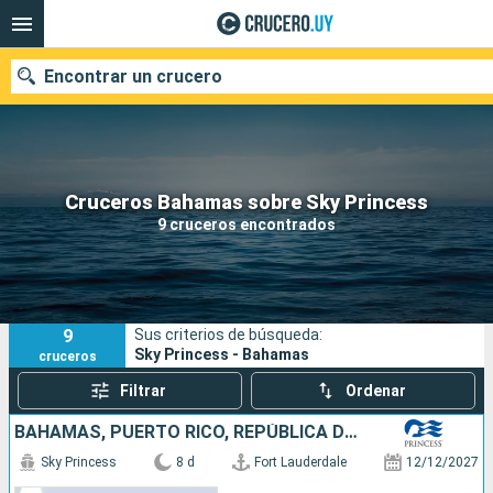
Encontrar un crucero
Nuestros destinos
Cruceros Bahamas sobre Sky Princess
9 cruceros encontrados
Fecha de salida
Puertos
Compañías
9
Sus criterios de búsqueda:
Buscar
Sky Princess - Bahamas
cruceros
Filtrar
Ordenar
BAHAMAS, PUERTO RICO, REPÚBLICA DOMINICANA, ESTADOS UNIDOS
Sky Princess
8 d
Fort Lauderdale
12/12/2027