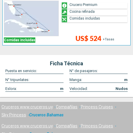
Crucero Premium
Cocina refinada
Comidas incluidas
US$ 524
+Tasas
Comidas incluidas
Ficha Técnica
Puesta en servicio:
N° de pasajeros:
N° tripunlates:
Manga:
m
Eslora:
m
Velocidad:
Nudos
Cruceros www.cruceros.uy
Compañías
Princess Cruises
Sky Princess
Cruceros Bahamas
Cruceros www.cruceros.uy
Compañías
Princess Cruises