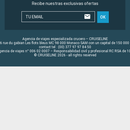
Recibe nuestras exclusivas ofertas
TU EMAIL
OK
Agencia de viajes especializada crucero – CRUISELINE
6 rue du gabian Les flots bleus MC 98 000 Monaco SAM con un capital de 150 000
contact tel : (00) 377 97 97 84 50
gencia de viajes n° 006 02 0007 – Responsabilidad civil y profesional RC RSA de
© CRUISELINE 2026 - all rights reserved