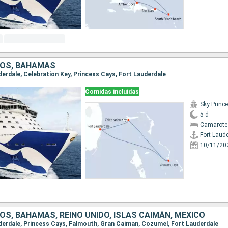
DOS, BAHAMAS
uderdale, Celebration Key, Princess Cays, Fort Lauderdale
Comidas incluidas
Sky Princ
5 d
Camarote
Fort Laud
10/11/20
S, BAHAMAS, REINO UNIDO, ISLAS CAIMÁN, MÉXICO
auderdale, Princess Cays, Falmouth, Gran Caiman, Cozumel, Fort Lauderdale