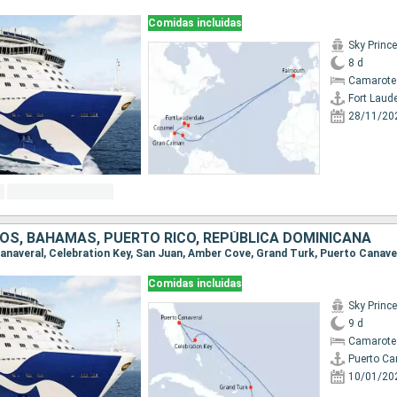
Comidas incluidas
Sky Princ
8 d
Camarote
Fort Laud
28/11/20
OS, BAHAMAS, PUERTO RICO, REPÚBLICA DOMINICANA
 Canaveral, Celebration Key, San Juan, Amber Cove, Grand Turk, Puerto Canave
Comidas incluidas
Sky Princ
9 d
Camarote
Puerto Ca
10/01/20