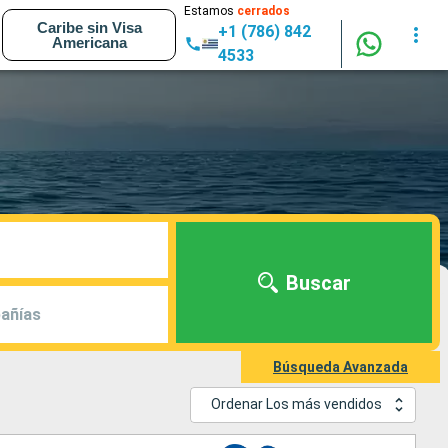
Estamos
cerrados
Caribe sin Visa
+1 (786) 842
Americana
4533
Buscar
añías
Búsqueda Avanzada
Ordenar Los más vendidos