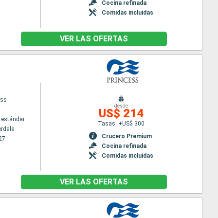
Cocina refinada
Comidas incluidas
VER LAS OFERTAS
ess
desde
US$ 214
 estándar
Tasas: +US$ 300
erdale
Crucero Premium
27
Cocina refinada
Comidas incluidas
VER LAS OFERTAS