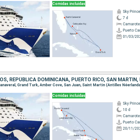
Comidas incluidas
Sky Princ
7 d
Camarote
Puerto Ca
01/03/20
OS, REPÚBLICA DOMINICANA, PUERTO RICO, SAN MARTÍN
Comidas incluidas
Sky Princ
10 d
Camarote
Puerto Ca
20/11/20