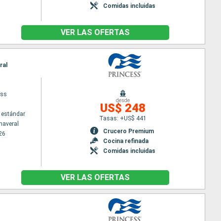
Comidas incluidas
VER LAS OFERTAS
ral
ess
desde
US$ 248
 estándar
Tasas: +US$ 441
naveral
Crucero Premium
26
Cocina refinada
Comidas incluidas
VER LAS OFERTAS