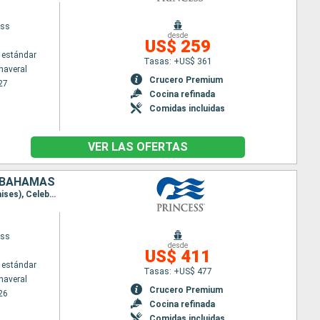
ess
desde
US$ 259
 estándar
Tasas: +US$ 361
naveral
Crucero Premium
27
Cocina refinada
Comidas incluidas
VER LAS OFERTAS
, BAHAMAS
Itinerario : Puerto Canaveral, Grand Turk, Amber Cove, San Juan, Saint Martin (Antilles Néerlandaises), Celebration Key, Puerto Canaveral
ess
desde
US$ 411
 estándar
Tasas: +US$ 477
naveral
Crucero Premium
26
Cocina refinada
Comidas incluidas