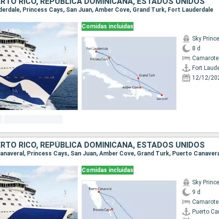
RTO RICO, REPÚBLICA DOMINICANA, ESTADOS UNIDOS
auderdale, Princess Cays, San Juan, Amber Cove, Grand Turk, Fort Lauderdale
Comidas incluidas
Sky Princ
8 d
Camarote
Fort Laud
12/12/20
RTO RICO, REPÚBLICA DOMINICANA, ESTADOS UNIDOS
 Canaveral, Princess Cays, San Juan, Amber Cove, Grand Turk, Puerto Canaver
Comidas incluidas
Sky Princ
9 d
Camarote
Puerto Ca