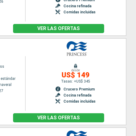
26
Cocina refinada
Comidas incluidas
VER LAS OFERTAS
ess
desde
US$ 149
 estándar
Tasas: +US$ 345
naveral
Crucero Premium
27
Cocina refinada
Comidas incluidas
VER LAS OFERTAS