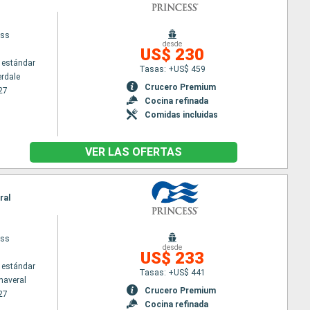
ess
desde
US$ 230
 estándar
Tasas: +US$ 459
erdale
Crucero Premium
27
Cocina refinada
Comidas incluidas
VER LAS OFERTAS
ral
ess
desde
US$ 233
 estándar
Tasas: +US$ 441
naveral
Crucero Premium
27
Cocina refinada