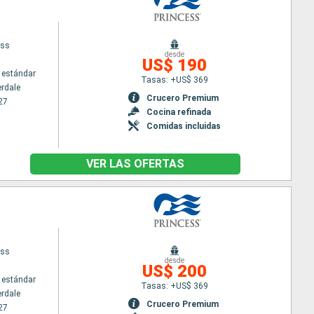
ess
desde
US$ 190
 estándar
Tasas: +US$ 369
erdale
Crucero Premium
27
Cocina refinada
Comidas incluidas
VER LAS OFERTAS
ess
desde
US$ 200
 estándar
Tasas: +US$ 369
erdale
Crucero Premium
27