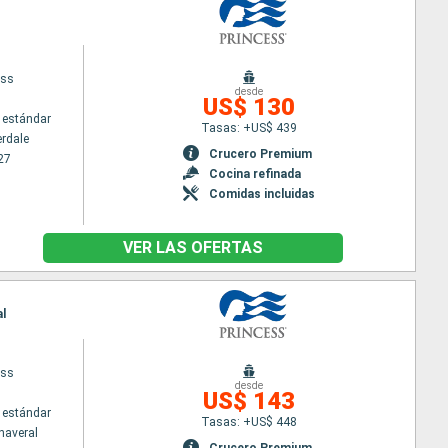
ess
desde
US$ 130
 estándar
Tasas: +US$ 439
erdale
Crucero Premium
27
Cocina refinada
Comidas incluidas
VER LAS OFERTAS
al
ess
desde
US$ 143
 estándar
Tasas: +US$ 448
naveral
Crucero Premium