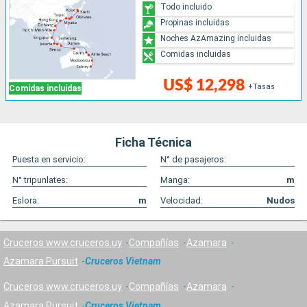
Todo incluido
Propinas incluidas
Noches AzAmazing incluidas
Comidas incluidas
US$ 12,298
+Tasas
Comidas incluidas
Ficha Técnica
Puesta en servicio:
N° de pasajeros:
N° tripunlates:
Manga:
m
Eslora:
m
Velocidad:
Nudos
Cruceros www.cruceros.uy
Compañías
Azamara
Azamara Pursuit
Cruceros Vietnam
Cruceros www.cruceros.uy
Compañías
Azamara
Azamara Pursuit
Cruceros Vietnam