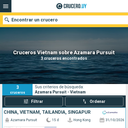
Encontrar un crucero
Nuestros destinos
Cruceros Vietnam sobre Azamara Pursuit
3 cruceros encontrados
Fecha de salida
Puertos
Compañías
3
Sus criterios de búsqueda:
Buscar
Azamara Pursuit - Vietnam
cruceros
Filtrar
Ordenar
CHINA, VIETNAM, TAILANDIA, SINGAPUR
Azamara Pursuit
15 d
Hong Kong
31/10/2026