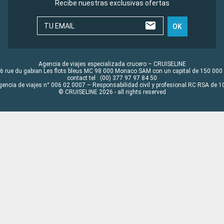
Recibe nuestras exclusivas ofertas
TU EMAIL
OK
Agencia de viajes especializada crucero – CRUISELINE
6 rue du gabian Les flots bleus MC 98 000 Monaco SAM con un capital de 150 000
contact tel : (00) 377 97 97 84 50
gencia de viajes n° 006 02 0007 – Responsabilidad civil y profesional RC RSA de
© CRUISELINE 2026 - all rights reserved