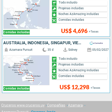
Todo incluido
Propinas incluidas
Noches AzAmazing incluidas
Comidas incluidas
US$ 4,696
+Tasas
Comidas incluidas
AUSTRALIA, INDONESIA, SINGAPUR, VIETNAM, CHINA, TAIWÁN, JAPÓN
Azamara Pursuit
35 d
Sidney
05/02/2027
Todo incluido
Propinas incluidas
Noches AzAmazing incluidas
Comidas incluidas
US$ 12,298
+Tasas
Comidas incluidas
Cruceros www.cruceros.uy
Compañías
Azamara