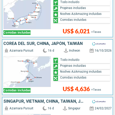
Todo incluido
Propinas incluidas
Noches AzAmazing incluidas
Comidas incluidas
US$ 6,021
+Tasas
Comidas incluidas
COREA DEL SUR, CHINA, JAPÓN, TAIWÁN
Azamara Pursuit
16 d
Incheon
16/10/2026
Todo incluido
Propinas incluidas
Noches AzAmazing incluidas
Comidas incluidas
US$ 4,636
+Tasas
Comidas incluidas
SINGAPUR, VIETNAM, CHINA, TAIWÁN, JAPÓN
Azamara Pursuit
16 d
Singapur
24/02/2027