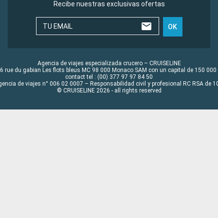
Recibe nuestras exclusivas ofertas
TU EMAIL
OK
Agencia de viajes especializada crucero – CRUISELINE
6 rue du gabian Les flots bleus MC 98 000 Monaco SAM con un capital de 150 000
contact tel : (00) 377 97 97 84 50
gencia de viajes n° 006 02 0007 – Responsabilidad civil y profesional RC RSA de
© CRUISELINE 2026 - all rights reserved