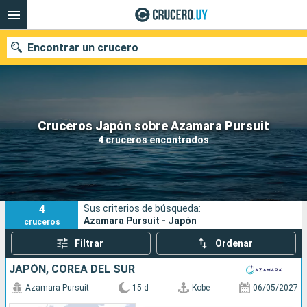
Encontrar un crucero
Nuestros destinos
Cruceros Japón sobre Azamara Pursuit
4 cruceros encontrados
Fecha de salida
Puertos
Compañías
4
Sus criterios de búsqueda:
Buscar
Azamara Pursuit - Japón
cruceros
Filtrar
Ordenar
JAPÓN, COREA DEL SUR
Azamara Pursuit
15 d
Kobe
06/05/2027