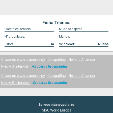
Ficha Técnica
Puesta en servicio:
N° de pasajeros:
N° tripunlates:
Manga:
m
Eslora:
m
Velocidad:
Nudos
Cruceros www.cruceros.uy
Compañías
Holland America
Nieuw Statendam
Cruceros Groenlandia
Cruceros www.cruceros.uy
Compañías
Holland America
Nieuw Statendam
Cruceros Groenlandia
Barcos más populares
MSC World Europa