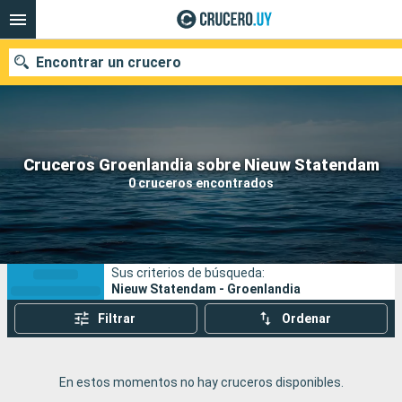
Encontrar un crucero
Nuestros destinos
Cruceros Groenlandia sobre Nieuw Statendam
0 cruceros encontrados
Fecha de salida
Puertos
Compañías
Sus criterios de búsqueda:
Buscar
Nieuw Statendam - Groenlandia
Filtrar
Ordenar
En estos momentos no hay cruceros disponibles.