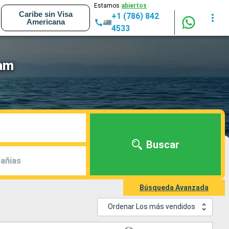
Estamos
abiertos
Caribe sin Visa
+1 (786) 842
Americana
4533
dam
Buscar
añías
Búsqueda Avanzada
Ordenar Los más vendidos