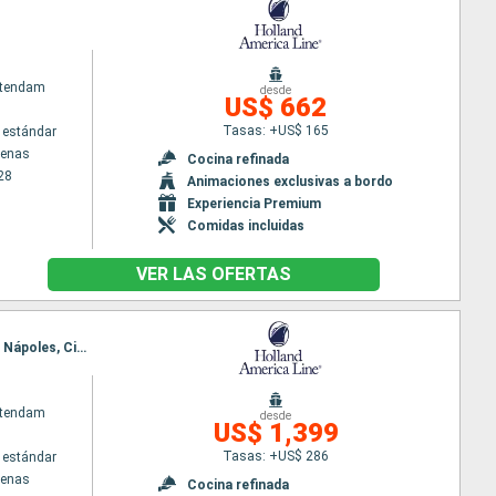
atendam
desde
US$ 662
Tasas: +US$ 165
 estándar
tenas
Cocina refinada
28
Animaciones exclusivas a bordo
Experiencia Premium
Comidas incluidas
VER LAS OFERTAS
Itinerario : El Pireo Atenas, Alejandria, Chania, Santoríni, El Pireo Atenas, Corfú, Dubrovnik, Kotor, Nápoles, Civitavecchia - Roma
atendam
desde
US$ 1,399
Tasas: +US$ 286
 estándar
tenas
Cocina refinada