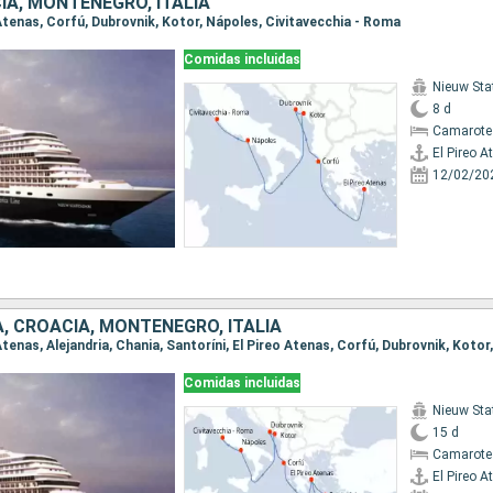
IA, MONTENEGRO, ITALIA
o Atenas, Corfú, Dubrovnik, Kotor, Nápoles, Civitavecchia - Roma
Comidas incluidas
Nieuw St
8 d
Camarote
El Pireo A
12/02/20
A, CROACIA, MONTENEGRO, ITALIA
Comidas incluidas
Nieuw St
15 d
Camarote
El Pireo A