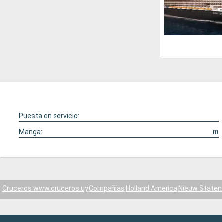
Puesta en servicio:
Manga:
m
Cruceros www.cruceros.uy
Compañías
Holland America
Nieuw State