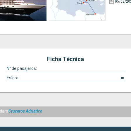
05/02/20
Ficha Técnica
N° de pasajeros:
Eslora:
m
ndam
Cruceros Adriatico