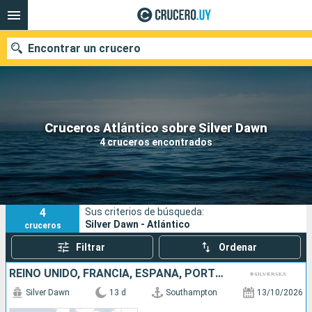
Encontrar un crucero
Nuestros destinos
Cruceros Atlántico sobre Silver Dawn
4 cruceros encontrados
Fecha de salida
Puertos
Compañías
4
Sus criterios de búsqueda:
Buscar
Silver Dawn - Atlántico
cruceros
Filtrar
Ordenar
REINO UNIDO, FRANCIA, ESPAÑA, PORTUGAL
Silver Dawn
13 d
Southampton
13/10/2026