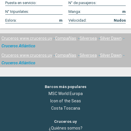
Puesta en servicio:
N° de pasajeros:
N° tripunlates:
Manga:
m
Eslora:
m
Velocidad:
Nudos
Cruceros www.cruceros.uy
Compañías
Silversea
Silver Dawn
Cruceros Atlántico
Cruceros www.cruceros.uy
Compañías
Silversea
Silver Dawn
Cruceros Atlántico
Barcos más populares
MSC World Europa
Icon of the Seas
Costa Toscana
Cruceros.uy
¿Quiénes somos?