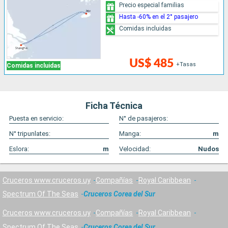
Precio especial familias
Hasta -60% en el 2° pasajero
Comidas incluidas
US$ 485
+Tasas
Comidas incluidas
Ficha Técnica
Puesta en servicio:
N° de pasajeros:
N° tripunlates:
Manga:
m
Eslora:
m
Velocidad:
Nudos
Cruceros www.cruceros.uy
Compañías
Royal Caribbean
Spectrum Of The Seas
Cruceros Corea del Sur
Cruceros www.cruceros.uy
Compañías
Royal Caribbean
Spectrum Of The Seas
Cruceros Corea del Sur