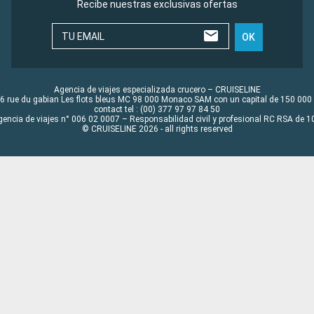
Recibe nuestras exclusivas ofertas
TU EMAIL
OK
Agencia de viajes especializada crucero – CRUISELINE
6 rue du gabian Les flots bleus MC 98 000 Monaco SAM con un capital de 150 000
contact tel : (00) 377 97 97 84 50
gencia de viajes n° 006 02 0007 – Responsabilidad civil y profesional RC RSA de
© CRUISELINE 2026 - all rights reserved