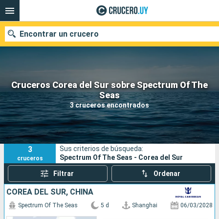
Encontrar un crucero
Cruceros Corea del Sur sobre Spectrum Of The
Nuestros destinos
Seas
3 cruceros encontrados
Fecha de salida
Puertos
Compañías
3
Sus criterios de búsqueda:
Buscar
Spectrum Of The Seas - Corea del Sur
cruceros
Filtrar
Ordenar
COREA DEL SUR, CHINA
Spectrum Of The Seas
5 d
Shanghai
06/03/2028