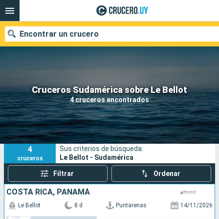
Encontrar un crucero
Nuestros destinos
Cruceros Sudamérica sobre Le Bellot
4 cruceros encontrados
Fecha de salida
Puertos
Compañías
4
Sus criterios de búsqueda:
Buscar
Le Bellot - Sudamérica
cruceros
Filtrar
Ordenar
COSTA RICA, PANAMÁ
Le Bellot
8 d
Puntarenas
14/11/2026