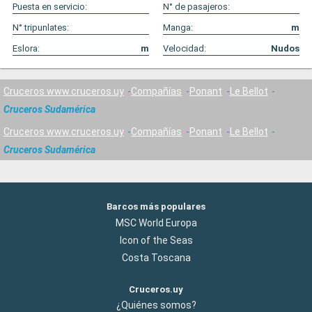
Puesta en servicio:
N° de pasajeros:
N° tripunlates:
Manga:
m
Eslora:
m
Velocidad:
Nudos
Cruceros www.cruceros.uy
Compañías
Ponant
Le Bellot
Cruceros Sudamérica
Cruceros www.cruceros.uy
Compañías
Ponant
Le Bellot
Cruceros Sudamérica
Barcos más populares
MSC World Europa
Icon of the Seas
Costa Toscana
Cruceros.uy
¿Quiénes somos?