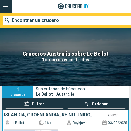
Encontrar un crucero
Nuestros destinos
Cruceros Australia sobre Le Bellot
1 cruceros encontrados
Fecha de salida
Puertos
Compañías
1
Sus criterios de búsqueda:
Buscar
Le Bellot - Australia
cruceros
Filtrar
Ordenar
ISLANDIA, GROENLANDIA, REINO UNIDO, CANADÁ
Le Bellot
16 d
Reykjavik
03/08/2028