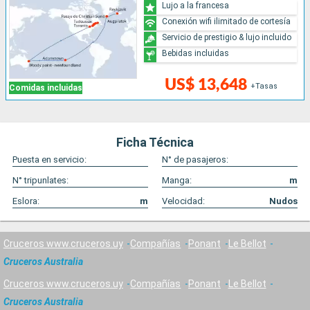
Lujo a la francesa
Conexión wifi ilimitado de cortesía
Servicio de prestigio & lujo incluido
Bebidas incluidas
US$ 13,648
+Tasas
Comidas incluidas
Ficha Técnica
Puesta en servicio:
N° de pasajeros:
N° tripunlates:
Manga:
m
Eslora:
m
Velocidad:
Nudos
Cruceros www.cruceros.uy
Compañías
Ponant
Le Bellot
Cruceros Australia
Cruceros www.cruceros.uy
Compañías
Ponant
Le Bellot
Cruceros Australia