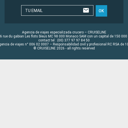
TU EMAIL
OK
Agencia de viajes especializada crucero – CRUISELINE
6 rue du gabian Les flots bleus MC 98 000 Monaco SAM con un capital de 150 000
contact tel : (00) 377 97 97 84 50
gencia de viajes n° 006 02 0007 – Responsabilidad civil y profesional RC RSA de
© CRUISELINE 2026 - all rights reserved