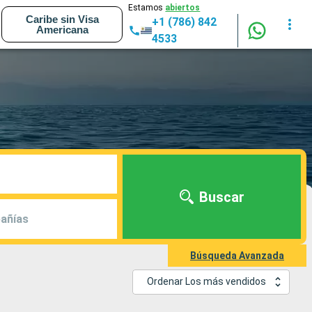
Estamos
abiertos
Caribe sin Visa
+1 (786) 842
Americana
4533
Buscar
añías
Búsqueda Avanzada
Ordenar Los más vendidos