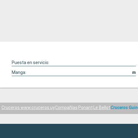
Puesta en servicio:
Manga:
m
Cruceros www.cruceros.uy
Compañías
Ponant
Le Bellot
Cruceros Guin