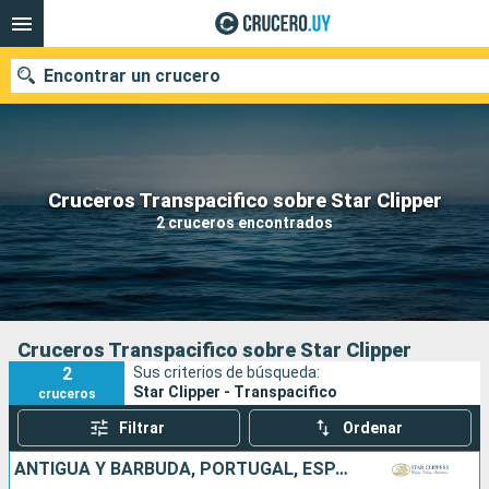
Encontrar un crucero
Nuestros destinos
Cruceros Transpacifico sobre Star Clipper
2 cruceros encontrados
Fecha de salida
Puertos
Compañías
Buscar
Cruceros Transpacifico sobre Star Clipper
2
Sus criterios de búsqueda:
Star Clipper - Transpacifico
cruceros
Filtrar
Ordenar
ANTIGUA Y BARBUDA, PORTUGAL, ESPAÑA