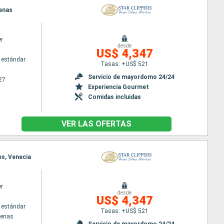
tenas
er
desde
US$ 4,347
 estándar
Tasas: +US$ 521
Servicio de mayordomo 24/24
27
Experiencia Gourmet
Comidas incluidas
VER LAS OFERTAS
es, Venecia
er
desde
US$ 4,347
 estándar
Tasas: +US$ 521
tenas
Servicio de mayordomo 24/24