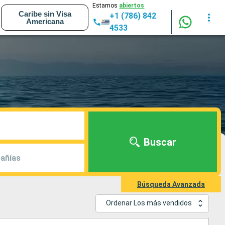
Estamos
abiertos
Caribe sin Visa
+1 (786) 842
Americana
4533
Buscar
añías
Búsqueda Avanzada
Ordenar Los más vendidos