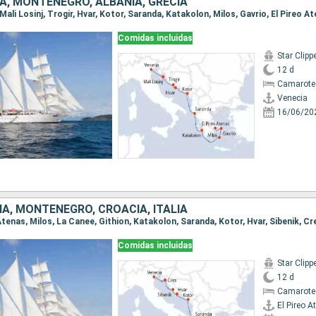
IA, MONTENEGRO, ALBANIA, GRECIA
 Mali Losinj, Trogir, Hvar, Kotor, Saranda, Katakolon, Milos, Gavrio, El Pireo A
Comidas incluidas
Star Clipp
12 d
Camarote
Venecia
16/06/20
IA, MONTENEGRO, CROACIA, ITALIA
o Atenas, Milos, La Canee, Githion, Katakolon, Saranda, Kotor, Hvar, Sibenik, Cr
Comidas incluidas
Star Clipp
12 d
Camarote
El Pireo A