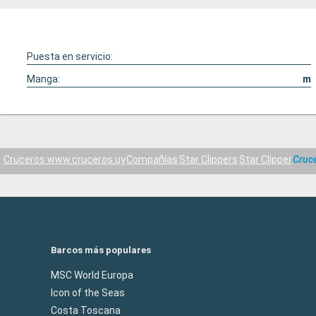
Puesta en servicio:
Manga:
m
Cruceros www.cruceros.uy
Compañías
Star Clippers
Star Clipper
Cruce
Barcos más populares
MSC World Europa
Icon of the Seas
Costa Toscana