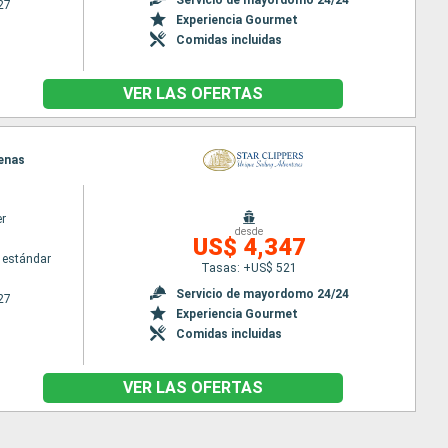
27
Experiencia Gourmet
Comidas incluidas
VER LAS OFERTAS
tenas
er
desde
US$ 4,347
 estándar
Tasas: +US$ 521
Servicio de mayordomo 24/24
27
Experiencia Gourmet
Comidas incluidas
VER LAS OFERTAS