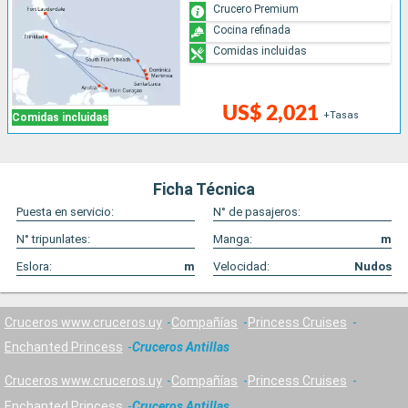
Crucero Premium
Cocina refinada
Comidas incluidas
US$ 2,021
+Tasas
Comidas incluidas
Ficha Técnica
Puesta en servicio:
N° de pasajeros:
N° tripunlates:
Manga:
m
Eslora:
m
Velocidad:
Nudos
Cruceros www.cruceros.uy
Compañías
Princess Cruises
Enchanted Princess
Cruceros Antillas
Cruceros www.cruceros.uy
Compañías
Princess Cruises
Enchanted Princess
Cruceros Antillas