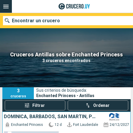
Encontrar un crucero
Nuestros destinos
Cruceros Antillas sobre Enchanted Princess
3 cruceros encontrados
Fecha de salida
Puertos
Compañías
3
Sus criterios de búsqueda:
Buscar
Enchanted Princess - Antillas
cruceros
Filtrar
Ordenar
DOMINICA, BARBADOS, SAN MARTÍN, PUERTO RICO, REPÚBLICA DOMINICANA, ESTADOS UNIDOS
Enchanted Princess
12 d
Fort Lauderdale
24/12/2027