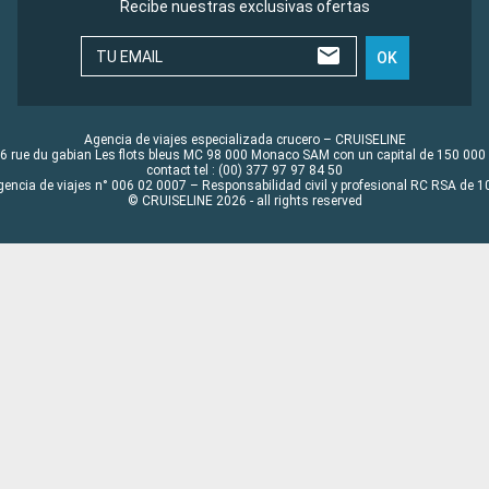
Recibe nuestras exclusivas ofertas
TU EMAIL
OK
Agencia de viajes especializada crucero – CRUISELINE
6 rue du gabian Les flots bleus MC 98 000 Monaco SAM con un capital de 150 000
contact tel : (00) 377 97 97 84 50
gencia de viajes n° 006 02 0007 – Responsabilidad civil y profesional RC RSA de
© CRUISELINE 2026 - all rights reserved