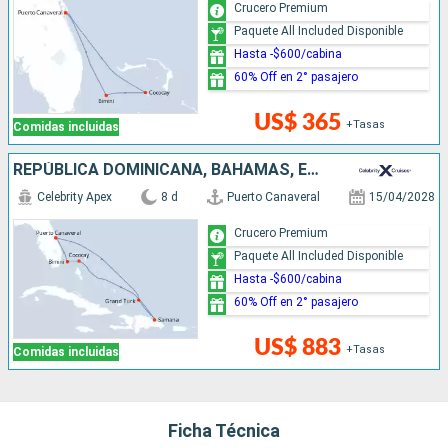
Crucero Premium
Paquete All Included Disponible
Hasta -$600/cabina
60% Off en 2° pasajero
US$ 365
+Tasas
Comidas incluidas
REPÚBLICA DOMINICANA, BAHAMAS, ESTADOS UNIDOS
Celebrity Apex
8 d
Puerto Canaveral
15/04/2028
Crucero Premium
Paquete All Included Disponible
Hasta -$600/cabina
60% Off en 2° pasajero
US$ 883
+Tasas
Comidas incluidas
Ficha Técnica