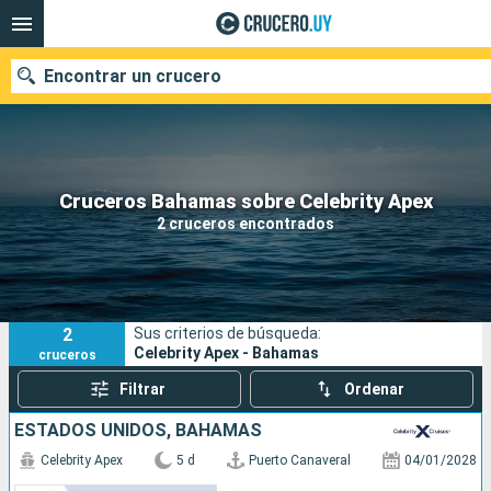
Encontrar un crucero
Nuestros destinos
Cruceros Bahamas sobre Celebrity Apex
2 cruceros encontrados
Fecha de salida
Puertos
Compañías
2
Sus criterios de búsqueda:
Buscar
Celebrity Apex - Bahamas
cruceros
Filtrar
Ordenar
ESTADOS UNIDOS, BAHAMAS
Celebrity Apex
5 d
Puerto Canaveral
04/01/2028