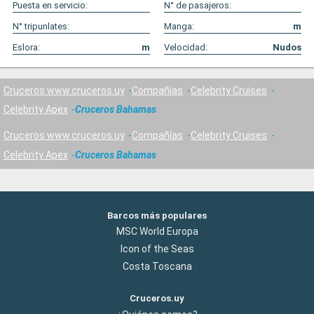
Puesta en servicio:
N° de pasajeros:
N° tripunlates:
Manga:
m
Eslora:
m
Velocidad:
Nudos
Cruceros www.cruceros.uy
Compañías
Celebrity Cruises
Celebrity Apex
Cruceros Bahamas
Cruceros www.cruceros.uy
Compañías
Celebrity Cruises
Celebrity Apex
Cruceros Bahamas
Barcos más populares
MSC World Europa
Icon of the Seas
Costa Toscana
Cruceros.uy