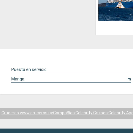
Puesta en servicio:
Manga:
m
Cruceros www.cruceros.uy
Compañías
Celebrity Cruises
Celebrity Ap