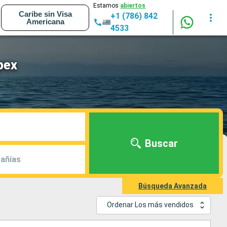
Estamos
abiertos
Caribe sin Visa
+1 (786) 842
Americana
4533
pex
Buscar
añías
Búsqueda Avanzada
Ordenar Los más vendidos