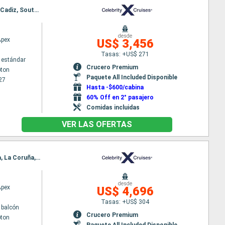
Itinerario : Southampton, Gibraltar, Cagliari, Civitavecchia - Roma, La Spezia, Cannes, Barcelona, Cadiz, Southampton
desde
Apex
US$ 3,456
Tasas: +US$ 271
 estándar
Crucero Premium
ton
Paquete All Included Disponible
27
Hasta -$600/cabina
60% Off en 2° pasajero
Comidas incluidas
VER LAS OFERTAS
Itinerario : Southampton, Cadiz, Cagliari, Civitavecchia - Roma, La Spezia, Villefranche, Barcelona, La Coruña, Southampton
desde
Apex
US$ 4,696
Tasas: +US$ 304
 balcón
Crucero Premium
ton
Paquete All Included Disponible