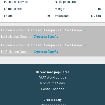
Puesta en servicio:
N° de pasajeros:
N° tripunlates:
Manga:
m
Eslora:
m
Velocidad:
Nudos
Cruceros www.cruceros.uy
Compañías
CroisiEurope
La Belle des Oceans
Cruceros España
Cruceros www.cruceros.uy
Compañías
CroisiEurope
La Belle des Oceans
Cruceros España
Barcos más populares
MSC World Europa
Icon of the Seas
Costa Toscana
Cruceros.uy