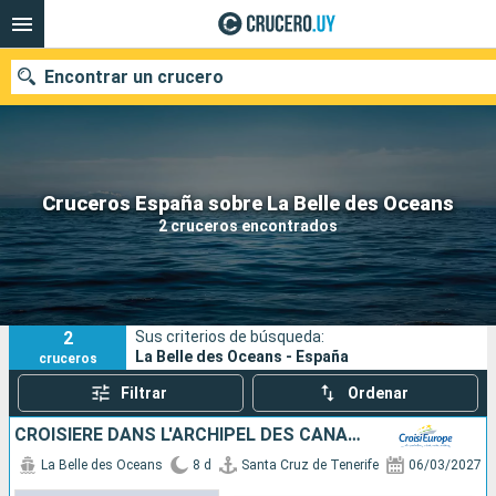
Encontrar un crucero
Nuestros destinos
Cruceros España sobre La Belle des Oceans
2 cruceros encontrados
Fecha de salida
Puertos
Compañías
2
Sus criterios de búsqueda:
Buscar
La Belle des Oceans - España
cruceros
Filtrar
Ordenar
CROISIÈRE DANS L'ARCHIPEL DES CANARIES, LA DOUCEUR D'UN ÉTERNEL PRINTEMPS
La Belle des Oceans
8 d
Santa Cruz de Tenerife
06/03/2027