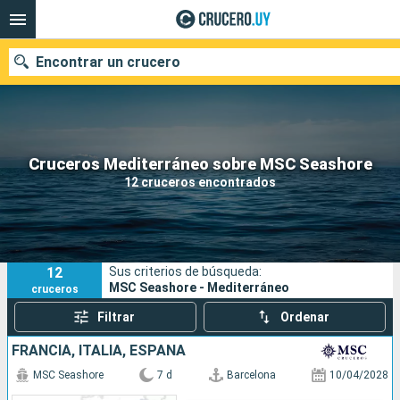
Encontrar un crucero
Nuestros destinos
Cruceros Mediterráneo sobre MSC Seashore
12 cruceros encontrados
Fecha de salida
Puertos
Compañías
12
Sus criterios de búsqueda:
Buscar
MSC Seashore - Mediterráneo
cruceros
Filtrar
Ordenar
FRANCIA, ITALIA, ESPAÑA
MSC Seashore
7 d
Barcelona
10/04/2028