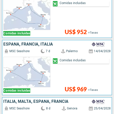
Comidas incluidas
US$ 952
+Tasas
Comidas incluidas
ESPAÑA, FRANCIA, ITALIA
MSC Seashore
7 d
Palermo
14/04/2028
Comidas incluidas
US$ 969
+Tasas
Comidas incluidas
ITALIA, MALTA, ESPAÑA, FRANCIA
MSC Seashore
8 d
Genova
25/04/2028