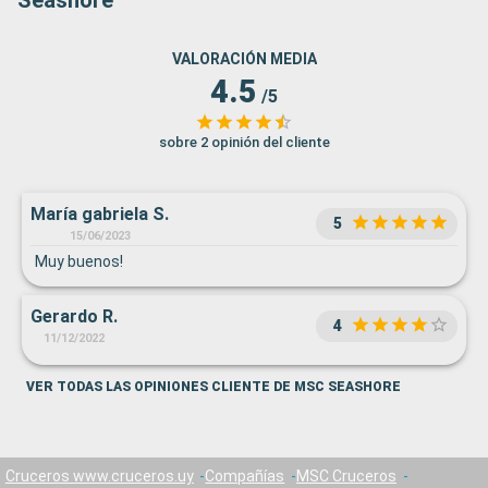
Seashore
VALORACIÓN MEDIA
4.5
/5
sobre 2 opinión del cliente
María gabriela S.
5
15/06/2023
Muy buenos!
Gerardo R.
4
11/12/2022
VER TODAS LAS OPINIONES CLIENTE DE MSC SEASHORE
Cruceros www.cruceros.uy
Compañías
MSC Cruceros