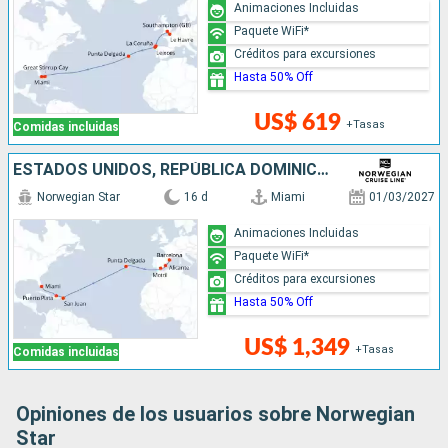
Animaciones Incluidas
Paquete WiFi*
Créditos para excursiones
Hasta 50% Off
US$ 619
+Tasas
Comidas incluidas
ESTADOS UNIDOS, REPÚBLICA DOMINICANA, PUERTO RICO, PORTUGAL, ESPAÑA
Norwegian Star
16 d
Miami
01/03/2027
Animaciones Incluidas
Paquete WiFi*
Créditos para excursiones
Hasta 50% Off
US$ 1,349
+Tasas
Comidas incluidas
Opiniones de los usuarios sobre Norwegian
Star