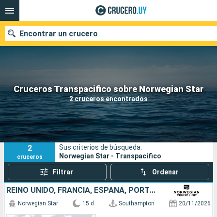
Encontrar un crucero
Nuestros destinos
Cruceros Transpacifico sobre Norwegian Star
2 cruceros encontrados
Fecha de salida
Puertos
Compañías
2
Sus criterios de búsqueda:
Buscar
Norwegian Star - Transpacifico
cruceros
Filtrar
Ordenar
REINO UNIDO, FRANCIA, ESPAÑA, PORTUGAL, BAHAMAS, ESTADOS UNIDOS
Norwegian Star
15 d
Southampton
20/11/2026