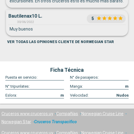
excursiones. En otros cruceros esto es mucho más barato.
Bautilenax10 L.
5
30/06/2022
Muy buenos
VER TODAS LAS OPINIONES CLIENTE DE NORWEGIAN STAR
Ficha Técnica
Puesta en servicio:
N° de pasajeros:
N° tripunlates:
Manga:
m
Eslora:
m
Velocidad:
Nudos
Cruceros www.cruceros.uy
Compañías
Norwegian Cruise Line
Norwegian Star
Cruceros Transpacifico
Cruceros www.cruceros.uy
Compañías
Norwegian Cruise Line