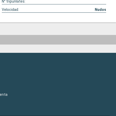
N° tripunlates:
Velocidad:
Nudos
venta