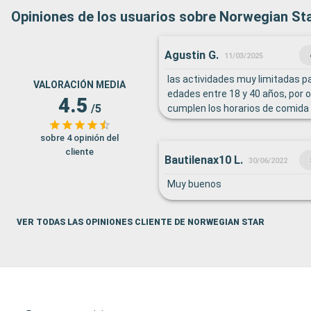
Opiniones de los usuarios sobre Norwegian St
Agustin G.
11/03/2025
las actividades muy limitadas p
VALORACIÓN MEDIA
edades entre 18 y 40 años, por o
4.5
/5
cumplen los horarios de comida
los folletos, dicen X hs y 30 mi
esta todo cerrado
sobre 4 opinión del
cliente
Bautilenax10 L.
30/06/2022
Muy buenos
VER TODAS LAS OPINIONES CLIENTE DE NORWEGIAN STAR