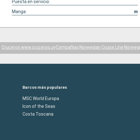
Puesta en servicio:
Manga:
m
Cruceros www.cruceros.uy
Compañías
Norwegian Cruise Line
Norwegi
Barcos más populares
MSC World Europa
Icon of the Seas
Costa Toscana