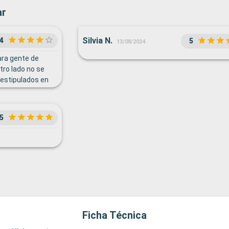
ar
Silvia N.
4
5
13/08/2024
ara gente de
tro lado no se
 estipulados en
nutos antes ya
5
Ficha Técnica