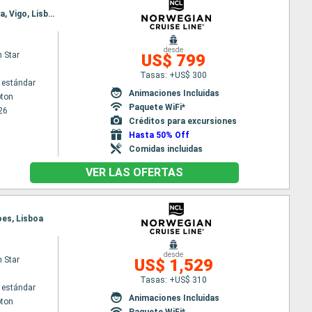
Itinerario : Southampton, Ijmuiden, Zeebrugge, Le Havre, La Rochelle, Le Verdon, Bilbao, La Coruña, Vigo, Lisboa
desde
 Star
US$ 799
Tasas: +US$ 300
 estándar
Animaciones Incluidas
ton
Paquete WiFi*
26
Créditos para excursiones
Hasta 50% Off
Comidas incluidas
VER LAS OFERTAS
oes, Lisboa
desde
 Star
US$ 1,529
Tasas: +US$ 310
 estándar
Animaciones Incluidas
ton
Paquete WiFi*