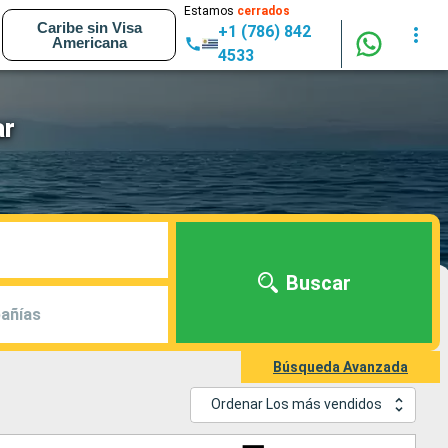
Estamos
cerrados
Caribe sin Visa
+1 (786) 842
Americana
4533
ar
Buscar
añías
Búsqueda Avanzada
Ordenar Los más vendidos