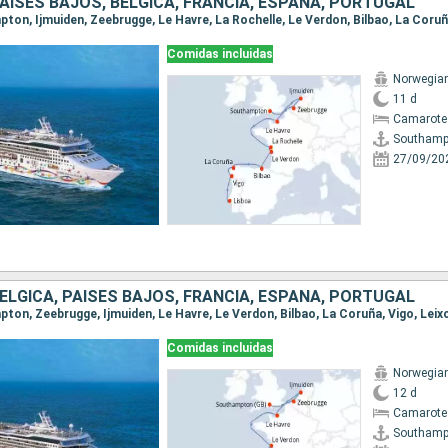
PAISES BAJOS, BÉLGICA, FRANCIA, ESPAÑA, PORTUGAL
Comidas incluidas
Norwegian
11 d
Camarote
Southamp
27/09/20
BÉLGICA, PAISES BAJOS, FRANCIA, ESPAÑA, PORTUGAL
pton, Zeebrugge, Ijmuiden, Le Havre, Le Verdon, Bilbao, La Coruña, Vigo, Leix
Comidas incluidas
Norwegian
12 d
Camarote
Southamp