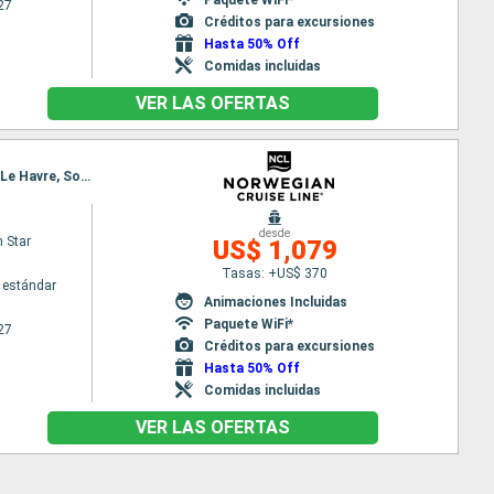
27
Créditos para excursiones
Hasta 50% Off
Comidas incluidas
VER LAS OFERTAS
Itinerario : Lisboa, Leixoes, La Coruña, Gijón, Bilbao, Le Verdon, La Rochelle, Zeebrugge, Ijmuiden, Le Havre, Southampton
desde
 Star
US$ 1,079
Tasas: +US$ 370
 estándar
Animaciones Incluidas
Paquete WiFi*
27
Créditos para excursiones
Hasta 50% Off
Comidas incluidas
VER LAS OFERTAS