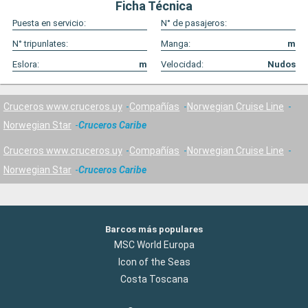
Ficha Técnica
Puesta en servicio:
N° de pasajeros:
N° tripunlates:
Manga:
m
Eslora:
m
Velocidad:
Nudos
Cruceros www.cruceros.uy
Compañías
Norwegian Cruise Line
Norwegian Star
Cruceros Caribe
Cruceros www.cruceros.uy
Compañías
Norwegian Cruise Line
Norwegian Star
Cruceros Caribe
Barcos más populares
MSC World Europa
Icon of the Seas
Costa Toscana