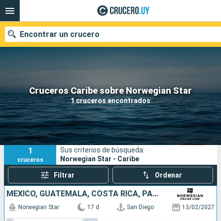
Encontrar un crucero
Nuestros destinos
Cruceros Caribe sobre Norwegian Star
1 cruceros encontrados
Fecha de salida
Puertos
Compañías
1
Sus criterios de búsqueda:
Buscar
Norwegian Star - Caribe
cruceros
Filtrar
Ordenar
MÉXICO, GUATEMALA, COSTA RICA, PANAMÁ, COLOMBIA, ISLAS CAIMÁN, ESTADOS UNIDOS
Norwegian Star
17 d
San Diego
13/02/2027