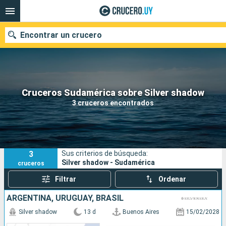
Encontrar un crucero
Nuestros destinos
Cruceros Sudamérica sobre Silver shadow
3 cruceros encontrados
Fecha de salida
Puertos
Compañías
3
Sus criterios de búsqueda:
Buscar
Silver shadow - Sudamérica
cruceros
Filtrar
Ordenar
ARGENTINA, URUGUAY, BRASIL
Silver shadow
13 d
Buenos Aires
15/02/2028