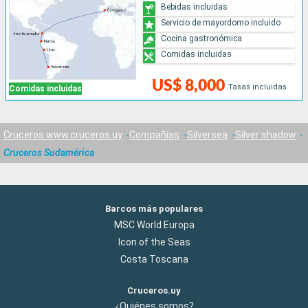
Bebidas incluidas
Servicio de mayordomo incluido
Cocina gastronómica
Comidas incluidas
US$ 8,000
Tasas incluidas
Comidas incluidas
Cruceros www.cruceros.uy
Compañías
Silversea
Silver shadow
Cruceros Sudamérica
Barcos más populares
MSC World Europa
Icon of the Seas
Costa Toscana
Cruceros.uy
¿Quiénes somos?