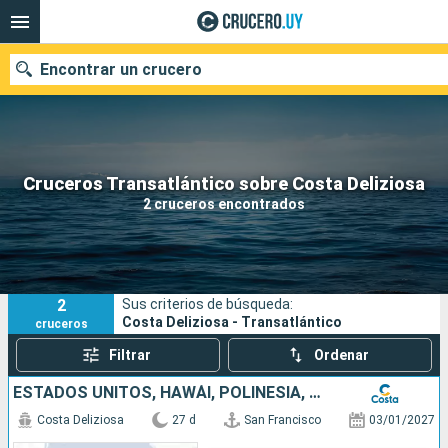
Encontrar un crucero
Nuestros destinos
Cruceros Transatlántico sobre Costa Deliziosa
2 cruceros encontrados
Fecha de salida
Puertos
Compañías
2
Sus criterios de búsqueda:
Buscar
Costa Deliziosa - Transatlántico
cruceros
Filtrar
Ordenar
ESTADOS UNITOS, HAWÁI, POLINESIA, FIJI, AUSTRALIA
Costa Deliziosa
27 d
San Francisco
03/01/2027