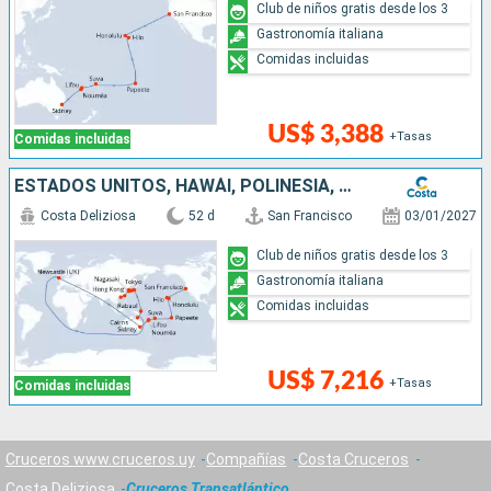
Club de niños gratis desde los 3
Gastronomía italiana
Comidas incluidas
US$ 3,388
+Tasas
Comidas incluidas
ESTADOS UNITOS, HAWÁI, POLINESIA, FIJI, AUSTRALIA, JAPÓN, COREA DEL SUR, TAIWÁN, CHINA
Costa Deliziosa
52 d
San Francisco
03/01/2027
Club de niños gratis desde los 3
Gastronomía italiana
Comidas incluidas
US$ 7,216
+Tasas
Comidas incluidas
Cruceros www.cruceros.uy
Compañías
Costa Cruceros
Costa Deliziosa
Cruceros Transatlántico